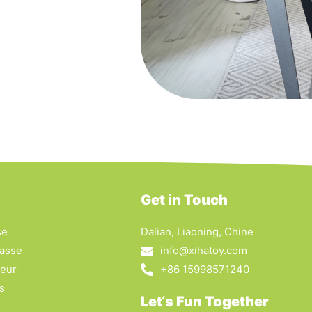
Get in Touch
se
Dalian, Liaoning, Chine
lasse
info@xihatoy.com
ieur
+86 15998571240
s
Let‘s Fun Together