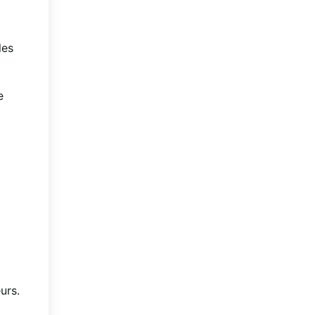
les
e
urs.