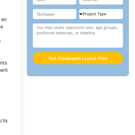
 en
me
e
Get Classroom Layout Plan
nts
sent
'ils