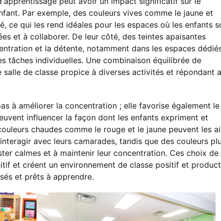
apprentissage peut avoir un impact significatif sur le
ant. Par exemple, des couleurs vives comme le jaune et
ité, ce qui les rend idéales pour les espaces où les enfants s
es et à collaborer. De leur côté, des teintes apaisantes
centration et la détente, notamment dans les espaces dédié
es tâches individuelles. Une combinaison équilibrée de
 salle de classe propice à diverses activités et répondant 
as à améliorer la concentration ; elle favorise également le
uvent influencer la façon dont les enfants expriment et
couleurs chaudes comme le rouge et le jaune peuvent les a
à interagir avec leurs camarades, tandis que des couleurs pl
ster calmes et à maintenir leur concentration. Ces choix de
tif et créent un environnement de classe positif et product
isés et prêts à apprendre.