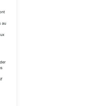
ont
s au
aux
ider
us
if