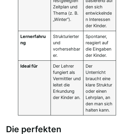
festgelegten
basierend auf
Zeitplan und
den sich
Thema (z. B.
entwickelnde
„Winter“).
n Interessen
der Kinder.
Lernerfahru
Strukturierter
Spontaner,
ng
und
reagiert auf
vorhersehbar
die Eingaben
er.
der Kinder.
Ideal für
Der Lehrer
Der
fungiert als
Unterricht
Vermittler und
braucht eine
leitet die
klare Struktur
Erkundung
oder einen
der Kinder an.
Lehrplan, an
den man sich
halten kann.
Die perfekten