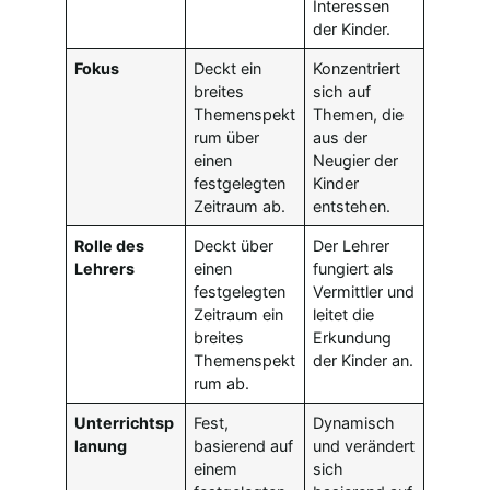
Interessen
der Kinder.
Fokus
Deckt ein
Konzentriert
breites
sich auf
Themenspekt
Themen, die
rum über
aus der
einen
Neugier der
festgelegten
Kinder
Zeitraum ab.
entstehen.
Rolle des
Deckt über
Der Lehrer
Lehrers
einen
fungiert als
festgelegten
Vermittler und
Zeitraum ein
leitet die
breites
Erkundung
Themenspekt
der Kinder an.
rum ab.
Unterrichtsp
Fest,
Dynamisch
lanung
basierend auf
und verändert
einem
sich