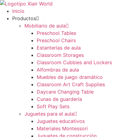
Ir
al
Inicio
contenido
Productos
Mobiliario de aula
Preschool Tables
Preschool Chairs
Estanterías de aula
Classroom Storages
Classroom Cubbies and Lockers
Alfombras de aula
Muebles de juego dramático
Classroom Art Craft Supplies
Daycare Changing Table
Cunas de guardería
Soft Play Sets
Juguetes para el aula
Juguetes educativos
Materiales Montessori
Juguetes de construcción