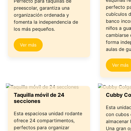
esquinas r
Perfecto para taquillas de
perfecto pa
preescolar, garantiza una
cubículos d
organización ordenada y
banco inco
fomenta la independencia de
niños a gu
los más pequeños.
cambiarse 
forma inde
Ver más
aulas de gu
Ver más
Taquilla móvil de 24
Cubby Co
secciones
Esta unida
Esta espaciosa unidad rodante
con cubos 
ofrece 24 compartimentos,
almacenar l
perfectos para organizar
Una gran o