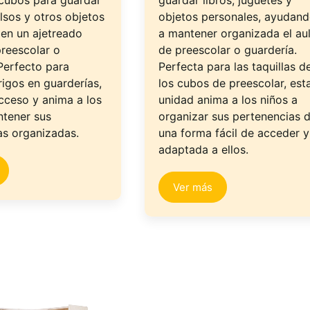
cubos para guardar
guardar libros, juguetes y
lsos y otros objetos
objetos personales, ayudan
 en un ajetreado
a mantener organizada el au
preescolar o
de preescolar o guardería.
Perfecto para
Perfecta para las taquillas d
igos en guarderías,
los cubos de preescolar, est
 acceso y anima a los
unidad anima a los niños a
ntener sus
organizar sus pertenencias 
as organizadas.
una forma fácil de acceder y
adaptada a ellos.
Ver más