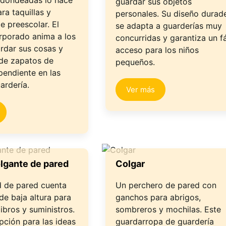
edondeadas lo hace
guardar sus objetos
ra taquillas y
personales. Su diseño durad
e preescolar. El
se adapta a guarderías muy
rporado anima a los
concurridas y garantiza un fá
ardar sus cosas y
acceso para los niños
de zapatos de
pequeños.
pendiente en las
ardería.
Ver más
lgante de pared
Colgar
d de pared cuenta
Un perchero de pared con
de baja altura para
ganchos para abrigos,
ibros y suministros.
sombreros y mochilas. Este
pción para las ideas
guardarropa de guardería