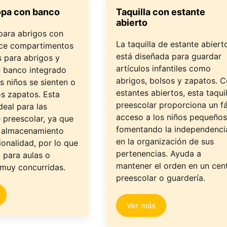
opa con banco
Taquilla con estante
abierto
 para abrigos con
La taquilla de estante abiert
ce compartimentos
está diseñada para guardar
s para abrigos y
artículos infantiles como
n banco integrado
abrigos, bolsos y zapatos. 
s niños se sienten o
estantes abiertos, esta taquil
os zapatos. Esta
preescolar proporciona un fá
deal para las
acceso a los niños pequeños
e preescolar, ya que
fomentando la independenci
 almacenamiento
en la organización de sus
ionalidad, por lo que
pertenencias. Ayuda a
 para aulas o
mantener el orden en un cen
 muy concurridas.
preescolar o guardería.
Ver más