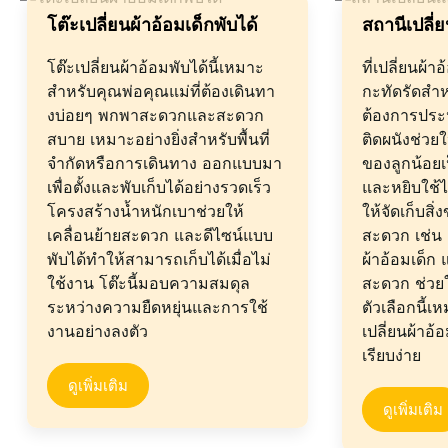
โต๊ะเปลี่ยนผ้าอ้อมเด็กพับได้
สถานีเปลี่
โต๊ะเปลี่ยนผ้าอ้อมพับได้นี้เหมาะ
ที่เปลี่ยนผ้า
สำหรับคุณพ่อคุณแม่ที่ต้องเดินทา
กะทัดรัดสำห
งบ่อยๆ พกพาสะดวกและสะดวก
ต้องการประห
สบาย เหมาะอย่างยิ่งสำหรับพื้นที่
ติดผนังช่วยให
จำกัดหรือการเดินทาง ออกแบบมา
ของลูกน้อยเ
เพื่อตั้งและพับเก็บได้อย่างรวดเร็ว
และหยิบใช้ไ
โครงสร้างน้ำหนักเบาช่วยให้
ให้จัดเก็บสิ
เคลื่อนย้ายสะดวก และดีไซน์แบบ
สะดวก เช่น
พับได้ทำให้สามารถเก็บได้เมื่อไม่
ผ้าอ้อมเด็ก 
ใช้งาน โต๊ะนี้มอบความสมดุล
สะดวก ช่วยใ
ระหว่างความยืดหยุ่นและการใช้
ตัวเลือกนี้เห
งานอย่างลงตัว
เปลี่ยนผ้าอ้
เรียบง่าย
ดูเพิ่มเติม
ดูเพิ่มเติม