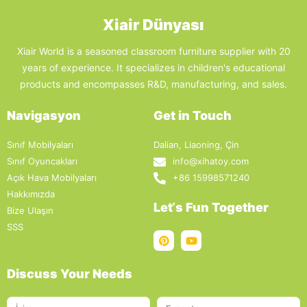
Xiair Dünyası
Xiair World is a seasoned classroom furniture supplier with 20
years of experience. It specializes in children's educational
products and encompasses R&D, manufacturing, and sales.
Navigasyon
Get in Touch
Sınıf Mobilyaları
Dalian, Liaoning, Çin
Sınıf Oyuncakları
info@xihatoy.com
Açık Hava Mobilyaları
+86 15998571240
Hakkımızda
Let‘s Fun Together
Bize Ulaşın
SSS
Discuss Your Needs