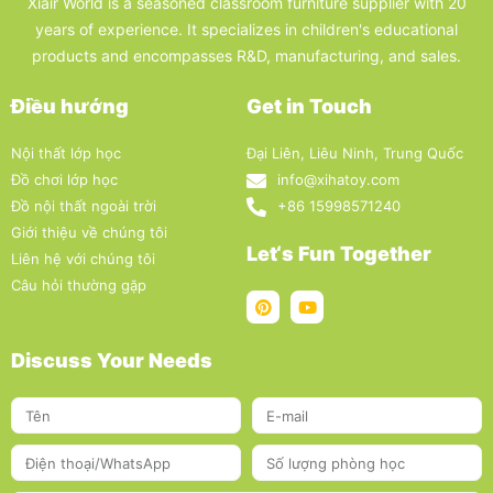
Xiair World is a seasoned classroom furniture supplier with 20
years of experience. It specializes in children's educational
products and encompasses R&D, manufacturing, and sales.
Điều hướng
Get in Touch
Nội thất lớp học
Đại Liên, Liêu Ninh, Trung Quốc
Đồ chơi lớp học
info@xihatoy.com
Đồ nội thất ngoài trời
+86 15998571240
Giới thiệu về chúng tôi
Let‘s Fun Together
Liên hệ với chúng tôi
Câu hỏi thường gặp
Discuss Your Needs