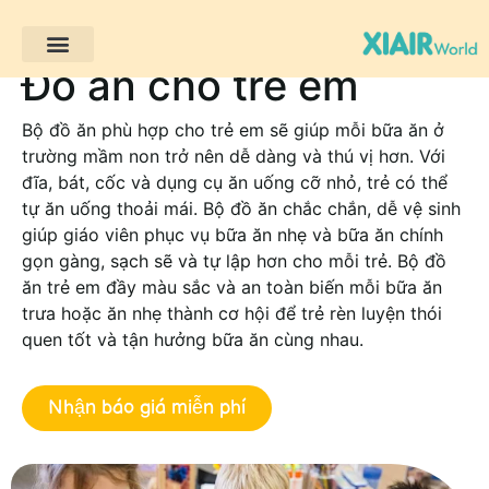
Đồ ăn cho trẻ em
Trang chủ
Các sản phẩm
Giải pháp
Dự án khách hàng
Tài nguyên
Bộ đồ ăn phù hợp cho trẻ em sẽ giúp mỗi bữa ăn ở
trường mầm non trở nên dễ dàng và thú vị hơn. Với
đĩa, bát, cốc và dụng cụ ăn uống cỡ nhỏ, trẻ có thể
tự ăn uống thoải mái. Bộ đồ ăn chắc chắn, dễ vệ sinh
giúp giáo viên phục vụ bữa ăn nhẹ và bữa ăn chính
gọn gàng, sạch sẽ và tự lập hơn cho mỗi trẻ. Bộ đồ
ăn trẻ em đầy màu sắc và an toàn biến mỗi bữa ăn
trưa hoặc ăn nhẹ thành cơ hội để trẻ rèn luyện thói
quen tốt và tận hưởng bữa ăn cùng nhau.
Nhận báo giá miễn phí