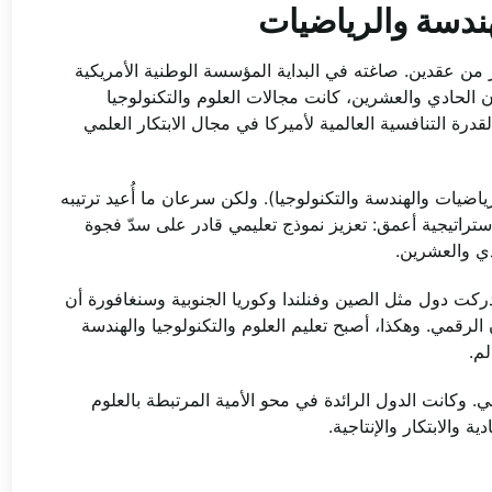
لهندسة والرياضيات
تعود إلى أكثر من عقدين. صاغته في البداية المؤسسة الوطنية الأمريكية
ن الحادي والعشرين، كانت مجالات العلوم والتكنولوجيا
درة التنافسية العالمية لأميركا في مجال الابتكار العلمي
ن الاختصار الأصلي كان SMET (العلوم والرياضيات والهندسة والتكنولوجيا). ولكن سرعان ما أُعيد ترتيبه
الي دفعة استراتيجية أعمق: تعزيز نموذج تعليمي قادر على سدّ فجوة
دي والعشرين.
أدركت دول مثل الصين وفنلندا وكوريا الجنوبية وسنغافورة أن
 الرقمي. وهكذا، أصبح تعليم العلوم والتكنولوجيا والهندسة
م.
ي. وكانت الدول الرائدة في محو الأمية المرتبطة بالعلوم
ة والابتكار والإنتاجية.