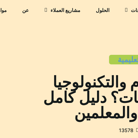
جات
الحلول
مشاريع العملاء
عن
موار
عليمية
م والتكنولوجيا
ات؟ دليل كامل
 والمعلمين
13578