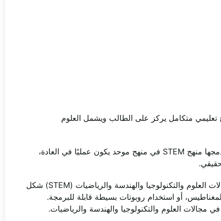
هج تعليمي متكامل يركز على الطالب ويشمل العلوم
بدلاً من النظر إلى هذه التخصصات كمجالات دراسية منفصلة، يدمجها منهج STEM في منهج موحد يكون عمليًا في العادة،
حقيقي.
في مرحلة الطفولة المبكرة والتعليم الابتدائي، غالبًا ما تتخذ مجالات العلوم والتكنولوجيا والهندسة والرياضيات (STEM) شكل
المغناطيس، أو استخدام روبوتات بسيطة قابلة للبرمجة.
في مجالات العلوم والتكنولوجيا والهندسة والرياضيات.