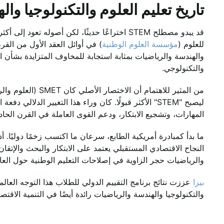
تاريخ تعليم العلوم والتكنولوجيا وا
قد يبدو مصطلح STEM اختراعًا حديثًا، لكن أصوله 
للعلوم (
مؤسسة العلوم الوطنية
) في أوائل العقد الأول من القر
والهندسة والرياضيات بمثابة استجابة للمخاوف المتزايدة بشأن الق
والتكنولوجي.
من المثير للاهتمام أ
ليصبح "STEM" الأكثر قبولًا. كان وراء هذا التغيير الدل
المهارات، وتشجيع الابتكار، ودعم القوى العاملة في القرن الحا
ما بدأ كمبادرة أمريكية الطابع، سرعان ما اكتسب زخمًا دوليًا. 
النجاح الاقتصادي المستقبلي يعتمد على الابتكار والبحث والإتقان
والرياضيات حجر الزاوية في إصلاحات التعليم الوطنية حول العال
بيزا
عززت نتائج برنامج التقييم الدولي للطلاب هذا التوجه العالم
والتكنولوجيا والهندسة والرياضيات رائدة أيضًا في التنمية الاقتصادي