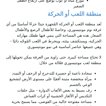
موزع مياه أو كوب يوضع على ارتفاع الطفل
الصغير
منطقة اللعب أو الحركة
تُعد منطقة اللعب أو الحركة المُجهزة جيدًا جزءًا أساسيًا من أي
غرفة نوم مونتيسوري، وخاصةً للأطفال الرضع والأطفال
الصغار. هذه هي المساحة التي ينمي فيها طفلك مهاراته
الحركية، ويستكشف بيئته، وينخرط في اللعب المُوجّه ذاتيًا -
وهي جميعها عناصر أساسية في نمو مونتيسوري.
لا تحتاج مساحة كبيرة. حتى زاوية من الغرفة يمكن تحويلها إلى
منطقة لعب مونتيسوري فعّالة من خلال:
سجادة ناعمة أو حصيرة للتدحرج أو الزحف أو التمدد
مرآة منخفضة مثبتة أفقيًا على مستوى الأرض لتشجيع
الوعي بالجسم
رف بسيط به بعض الألعاب الدوارة - مثل حلقات
التكديس أو الألغاز الخشبية أو كرات القماش
مساحة مفتوحة خالية من الفوضى، مما يسمح بحرية