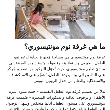
ما هي غرفة نوم مونتيسوري؟
غرفة نوم مونتيسوري هي مساحة مُجهزة بعناية لدعم نمو
الطفل الطبيعي واستقلاليته وفضوله. وتستند هذه الغرفة إلى
مبادئ تعليم مونتيسوري، حيث تُحوّل التركيز من تصميم مُركّز
على البالغين إلى بيئة يقودها الطفل، تُشجّع على الاستكشاف
والاستقلالية والتعلم من خلال الروتين اليومي.
بدلاً من تصميم غرفة نوم الطفل التقليدية - حيث تسود أسرة
الأطفال والرفوف العالية والديكورات المبعثرة - صُممت غرفة
مونتيسوري على مستوى الطفل. أثاثها منخفض وسهل الوصول
إليه. ألعابها قليلة لكنها عملية. ديكورها هادئ، لا يشتت الانتباه.