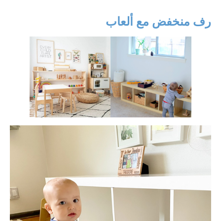
رف منخفض مع ألعاب