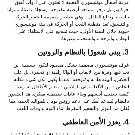
غرفة أطفال مونتيسوري الفعلية لا تحتوي على أدوات تُعيق
حركتهم. بل توفر مساحة أرضية مفتوحة، وسجادًا ناعمًا، ومرايا
تناسب ارتفاع الطفل - وهي عناصر مصممة لتحفيز الحركة
والتنسيق. تُعد منطقة اللعب أو الحركة في بيئة مونتيسوري
حيوية خلال السنة الأولى، حيث تشجع على الاستلقاء على
البطن، والزحف، والسحب، وغيرها.
3. يبني شعورًا بالنظام والروتين
غرف مونتيسوري مصممة بشكل مقصود لتكون بسيطة. لن
تجد فيها وفرة من الألعاب أو ألوانًا زاهية أو مُحفزة. بل على
العكس، البيئة هادئة ومُتوقعة. عندما يكون لكل شيء مكانه
الخاص - من الألعاب إلى الملابس - يتعلم الأطفال بسرعة
كيفية تنظيف أنفسهم وبناء عادات تنظيمية مبكرة. هذا الشعور
بالنظام يُساعد أيضًا على دعم روتين يومي للمواليد الجدد، مما
يُقلل من التوتر والتحفيز المفرط أثناء النوم وأوقات اللعب.
4. يعزز الأمن العاطفي
تُشدد مونتيسوري على احترام الطفل؛ فلا شيء يُجسّد الاحترام