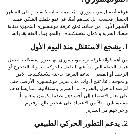
غرفة أطفال مونتيسوري المُصممة بعناية لا تقتصر على المظهر
الجميل فحسب، بل تُساهم أيضًا في نمو طفلكِ المُبكر. فمنذ
الأشهر الأولى من حياته، تمنح غرفة مونتيسوري المُجهزة بعناية
طفلكِ الحرية والأمان للاستكشاف والنمو وبناء الثقة بقدراته.
1. يشجع الاستقلال منذ اليوم الأول
من أهم فوائد غرفة نوم مونتيسوري أنها تعزز استقلالية الطفل.
فمنذ اللحظة التي يبدأ فيها الطفل بالحركة - سواءً بالتدحرج أو
الزحف أو المشي - تدعم الغرفة حاجته للاستكشاف الآمن
والموجه ذاتيًا. تتيح أدوات مثل سرير مونتيسوري الأرضي حتى
للرضع الدخول والخروج من السرير باستقلالية، مما يساعدهم
على تعلم الاستماع إلى أجسادهم عندما يكونون متعبين أو
مستيقظين، بدلاً من الاعتماد على شخص بالغ لرفعهم
وإخراجهم من السرير.
2. يدعم التطور الحركي الطبيعي