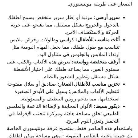
الصغار على طريقة مونتيسوري.
سرير أرضي:
مرتبة أو إطار سرير منخفض يسمح لطفلك
بالدخول والخروج بشكل مستقل، مما يشجع على حرية
الحركة والاستكشاف الآمن.
أثاث مناسب للأطفال:
كراسي وطاولات وخزائن ملابس
تتناسب مع طول طفلك، مما يجعل المهام اليومية مثل
ارتداء الملابس والجلوس في متناول اليد.
أرفف منخفضة وواسعة:
تعرض هذه الألعاب والكتب على
مستوى العين، مما يساعد طفلك على اختيار الأنشطة
بشكل مستقل وتطوير الشعور بالنظام.
تخزين مناسب للأطفال الصغار:
صناديق أو سلال مفتوحة
لتنظيم الألعاب والملابس؛ يسهل على الأيدي الصغيرة
استخدامها، مما يدعم روتين التنظيف والمسؤولية.
ديكور بسيط:
الألوان المحايدة والإضاءة الناعمة والملمس
الطبيعي تخلق مساحة هادئة ومركزة تتجنب الإفراط في
التحفيز وتعزز النوم المريح.
باستخدام هذه العناصر فقط، ستصبح غرفة مونتيسوري الخاصة
بك جميلة وغنية بالعناصر التنموية - وهي مساحة يمكن لطفلك