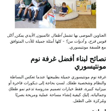
العناوين الموصى بها تشمل
أطفال عالميون
,
الأيدي يمكن
,
أكل
قوس قزح
، و
أدوات من؟
- كلها أمثلة جميلة للأدب المتوافق
مع فلسفة مونتيسوري.
نصائح لبناء أفضل غرفة نوم
مونتيسوري
غرفة نوم مونتيسوري جميلة بطبيعتها عندما تعكس البساطة
والنظام وشخصية طفلك. لستِ بحاجة إلى ديكورات فاخرة أو
ميزانية كبيرة، فقط خيارات تصميم مدروسة تدعم نمو طفلكِ
وجمالياته. إليكِ كيفية إنشاء مساحة عملية ومريحة بصريًا
ومُركزة على الطفل.