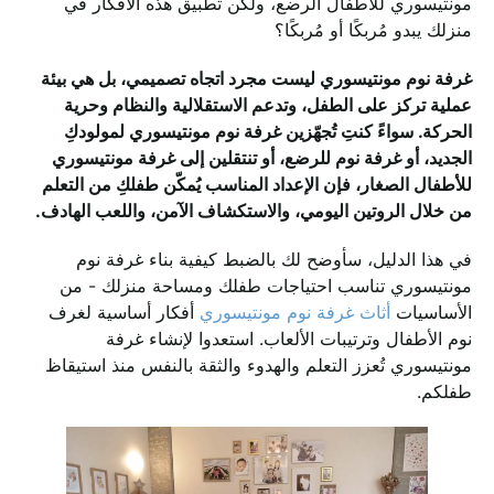
مونتيسوري للأطفال الرضع، ولكن تطبيق هذه الأفكار في
منزلك يبدو مُربكًا أو مُربكًا؟
غرفة نوم مونتيسوري ليست مجرد اتجاه تصميمي، بل هي بيئة
عملية تركز على الطفل، وتدعم الاستقلالية والنظام وحرية
الحركة. سواءً كنتِ تُجهّزين غرفة نوم مونتيسوري لمولودكِ
الجديد، أو غرفة نوم للرضع، أو تنتقلين إلى غرفة مونتيسوري
للأطفال الصغار، فإن الإعداد المناسب يُمكّن طفلكِ من التعلم
من خلال الروتين اليومي، والاستكشاف الآمن، واللعب الهادف.
في هذا الدليل، سأوضح لك بالضبط كيفية بناء غرفة نوم
مونتيسوري تناسب احتياجات طفلك ومساحة منزلك - من
الأساسيات
أثاث غرفة نوم مونتيسوري
أفكار أساسية لغرف
نوم الأطفال وترتيبات الألعاب. استعدوا لإنشاء غرفة
مونتيسوري تُعزز التعلم والهدوء والثقة بالنفس منذ استيقاظ
طفلكم.