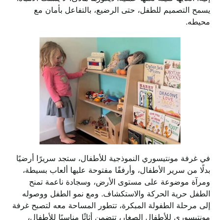
يسمح التصميم للطفل، حتى الرضيع، بالتفاعل بأمان مع
محيطه.
في غرفة مونتيسوري النموذجية للأطفال، ستجد سريرًا أرضيًا
بدلًا من سرير الأطفال، وأرففًا مفتوحة عليها ألعاب بسيطة،
ومرآة موضوعة على مستوى الأرض، وسجادة ناعمة تمنح
الطفل حرية الحركة والاستكشاف. ومع نمو الطفل ووصوله
إلى مرحلة الطفولة المبكرة، تتطور المساحة معه لتصبح غرفة
مونتيسوري للأطفال الصغار، تتضمن أثاثًا مناسبًا للأطفال،