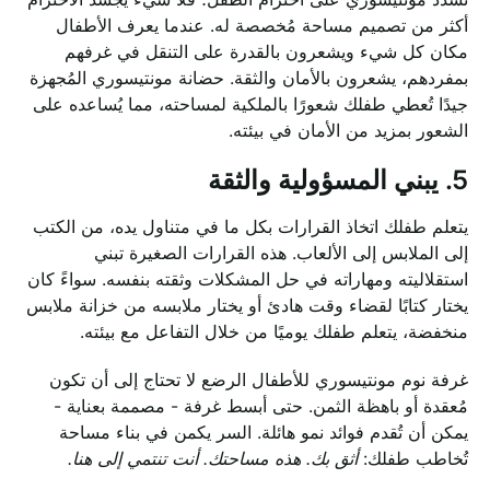
أكثر من تصميم مساحة مُخصصة له. عندما يعرف الأطفال
مكان كل شيء ويشعرون بالقدرة على التنقل في غرفهم
بمفردهم، يشعرون بالأمان والثقة. حضانة مونتيسوري المُجهزة
جيدًا تُعطي طفلك شعورًا بالملكية لمساحته، مما يُساعده على
الشعور بمزيد من الأمان في بيئته.
5. يبني المسؤولية والثقة
يتعلم طفلك اتخاذ القرارات بكل ما في متناول يده، من الكتب
إلى الملابس إلى الألعاب. هذه القرارات الصغيرة تبني
استقلاليته ومهاراته في حل المشكلات وثقته بنفسه. سواءً كان
يختار كتابًا لقضاء وقت هادئ أو يختار ملابسه من خزانة ملابس
منخفضة، يتعلم طفلك يوميًا من خلال التفاعل مع بيئته.
غرفة نوم مونتيسوري للأطفال الرضع لا تحتاج إلى أن تكون
مُعقدة أو باهظة الثمن. حتى أبسط غرفة - مصممة بعناية -
يمكن أن تُقدم فوائد نمو هائلة. السر يكمن في بناء مساحة
تُخاطب طفلك:
أثق بك. هذه مساحتك. أنت تنتمي إلى هنا.