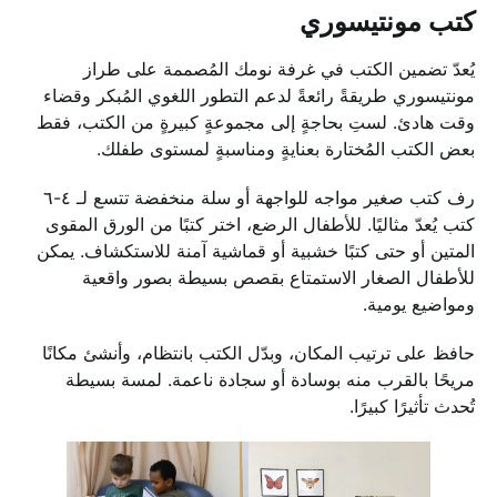
كتب مونتيسوري
يُعدّ تضمين الكتب في غرفة نومك المُصممة على طراز
مونتيسوري طريقةً رائعةً لدعم التطور اللغوي المُبكر وقضاء
وقت هادئ. لستِ بحاجةٍ إلى مجموعةٍ كبيرةٍ من الكتب، فقط
بعض الكتب المُختارة بعنايةٍ ومناسبةٍ لمستوى طفلك.
رف كتب صغير مواجه للواجهة أو سلة منخفضة تتسع لـ ٤-٦
كتب يُعدّ مثاليًا. للأطفال الرضع، اختر كتبًا من الورق المقوى
المتين أو حتى كتبًا خشبية أو قماشية آمنة للاستكشاف. يمكن
للأطفال الصغار الاستمتاع بقصص بسيطة بصور واقعية
ومواضيع يومية.
حافظ على ترتيب المكان، وبدّل الكتب بانتظام، وأنشئ مكانًا
مريحًا بالقرب منه بوسادة أو سجادة ناعمة. لمسة بسيطة
تُحدث تأثيرًا كبيرًا.