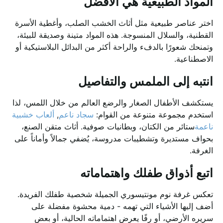
المواد الطبيعية هي الأفضل
اختر عناصر طبيعية مثل أثاث الخشب الصلب، وأغطية الأسرة
القطنية، والسلال المنسوجة. هذه المواد متينة وصديقة للبيئة،
وتمنحك شعورًا بالدفء والراحة أكثر من البدائل البلاستيكية أو
الاصطناعية.
انتبه إلى الملمس والتفاصيل
يستكشف الأطفال الصغار والرضع العالم من خلال اللمس، لذا
استخدم مجموعة متنوعة من القوام:
سجاد ناعم
,
ألعاب خشبية
ناعمة
ستائر من الكتان، وبطانيات صوفية. أثاث متقن الصنع،
بحواف مستديرة وتشطيبات مدروسة، يُضفي جمالاً وأماناً على
الغرفة.
اتبع أذواق طفلك واهتماماته
تعكس غرفة نوم مونتيسوري الجميلة شخصية طفلك الفريدة.
أضف إليها الأشياء التي تهمه - دمية محشوة مفضلة على
سريره الأرضي، أو رفًا يعرض اهتماماته الحالية، أو بعض