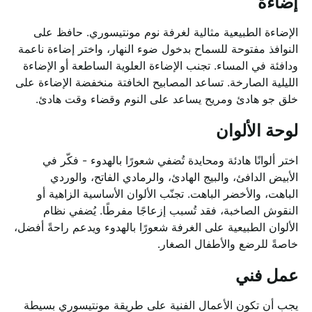
إضاءة
الإضاءة الطبيعية مثالية لغرفة نوم مونتيسوري. حافظ على
النوافذ مفتوحة للسماح بدخول ضوء النهار، واختر إضاءة ناعمة
ودافئة في المساء. تجنب الإضاءة العلوية الساطعة أو الإضاءة
الليلية الصارخة. تساعد المصابيح الخافتة منخفضة الإضاءة على
خلق جو هادئ ومريح يساعد على النوم وقضاء وقت هادئ.
لوحة الألوان
اختر ألوانًا هادئة ومحايدة تُضفي شعورًا بالهدوء - فكّر في
الأبيض الدافئ، والبيج الهادئ، والرمادي الفاتح، والوردي
الباهت، والأخضر الباهت. تجنّب الألوان الأساسية الزاهية أو
النقوش الصاخبة، فقد تُسبب إزعاجًا مفرطًا. يُضفي نظام
الألوان الطبيعية على الغرفة شعورًا بالهدوء ويدعم راحةً أفضل،
خاصةً للرضع والأطفال الصغار.
عمل فني
يجب أن تكون الأعمال الفنية على طريقة مونتيسوري بسيطة