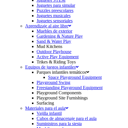
Juguetes STEM
Juguetes para simular
Puzzles preescolares
Juguetes musicales
Juguetes sensoriales
Aprendizaje al aire libre
Muebles de exterior
Gardening & Nature Play
Sand & Water Play
Mud Kitchens
Outdoor Playhouse
Active Play Equipment
Trikes & Riding Toys
Equipos de juegos infantiles
Parques infantiles temáticos
Space Playground Equipment
Playground Swing
Freestanding Playground Equipment
Playground Components
Playground Site Furnishings
Surfacing
Materiales para el aula
Vajilla infantil
Cubos de almacenaje para el aula
Suministros para la siesta