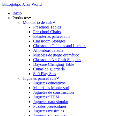
Ir
al
Inicio
contenido
Productos
Mobiliario de aula
Preschool Tables
Preschool Chairs
Estanterías para el aula
Classroom Storages
Classroom Cubbies and Lockers
Alfombras de aula
Muebles de juego dramático
Classroom Art Craft Supplies
Daycare Changing Table
Cunas de guardería
Soft Play Sets
Juguetes para el aula
Juguetes educativos
Materiales Montessori
Juguetes de construcción
Juguetes STEM
Juguetes para simular
Puzzles preescolares
Juguetes musicales
Juguetes sensoriales