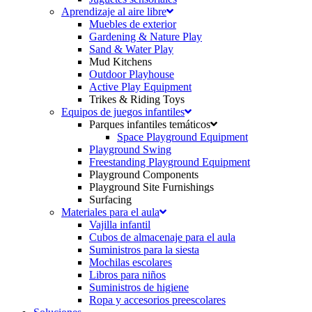
Aprendizaje al aire libre
Muebles de exterior
Gardening & Nature Play
Sand & Water Play
Mud Kitchens
Outdoor Playhouse
Active Play Equipment
Trikes & Riding Toys
Equipos de juegos infantiles
Parques infantiles temáticos
Space Playground Equipment
Playground Swing
Freestanding Playground Equipment
Playground Components
Playground Site Furnishings
Surfacing
Materiales para el aula
Vajilla infantil
Cubos de almacenaje para el aula
Suministros para la siesta
Mochilas escolares
Libros para niños
Suministros de higiene
Ropa y accesorios preescolares