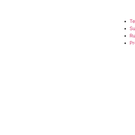
Te
S
R
Pr