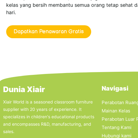
kelas yang bersih membantu semua orang tetap sehat da
hari.
Dapatkan Penawaran Gratis
Dunia Xiair
Navigasi
Xiair World is a seasoned classroom furniture
Perabotan Ruang
supplier with 20 years of experience. It
Mainan Kelas
specializes in children's educational products
Perabotan Luar
and encompasses R&D, manufacturing, and
Tentang Kami
sales.
Hubungi kami