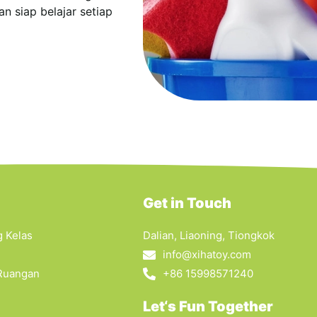
n siap belajar setiap
Get in Touch
 Kelas
Dalian, Liaoning, Tiongkok
info@xihatoy.com
 Ruangan
+86 15998571240
Let‘s Fun Together