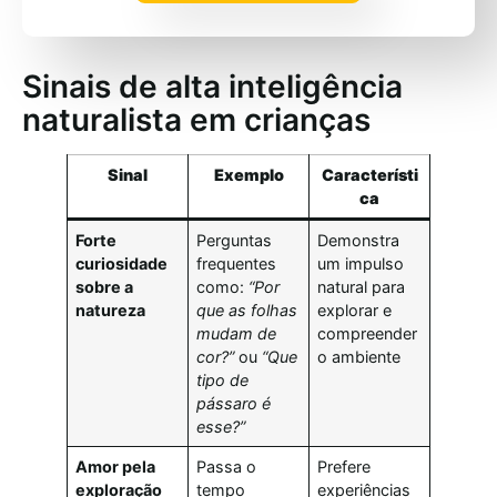
Sinais de alta inteligência
naturalista em crianças
Sinal
Exemplo
Característi
ca
Forte
Perguntas
Demonstra
curiosidade
frequentes
um impulso
sobre a
como:
“Por
natural para
natureza
que as folhas
explorar e
mudam de
compreender
cor?”
ou
“Que
o ambiente
tipo de
pássaro é
esse?”
Amor pela
Passa o
Prefere
exploração
tempo
experiências