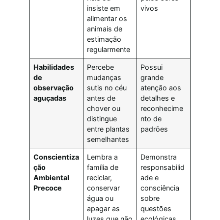
insiste em
vivos
alimentar os
animais de
estimação
regularmente
Habilidades
Percebe
Possui
de
mudanças
grande
observação
sutis no céu
atenção aos
aguçadas
antes de
detalhes e
chover ou
reconhecime
distingue
nto de
entre plantas
padrões
semelhantes
Conscientiza
Lembra a
Demonstra
ção
família de
responsabilid
Ambiental
reciclar,
ade e
Precoce
conservar
consciência
água ou
sobre
apagar as
questões
luzes que não
ecológicas