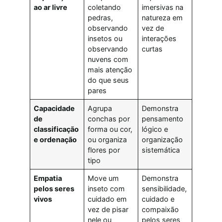
ao ar livre
coletando
imersivas na
pedras,
natureza em
observando
vez de
insetos ou
interações
observando
curtas
nuvens com
mais atenção
do que seus
pares
Capacidade
Agrupa
Demonstra
de
conchas por
pensamento
classificação
forma ou cor,
lógico e
e ordenação
ou organiza
organização
flores por
sistemática
tipo
Empatia
Move um
Demonstra
pelos seres
inseto com
sensibilidade,
vivos
cuidado em
cuidado e
vez de pisar
compaixão
nele ou
pelos seres