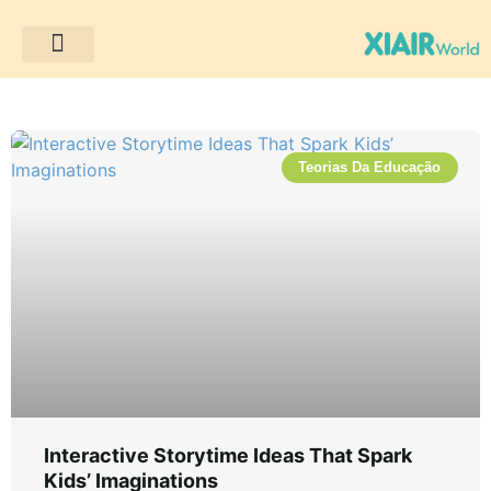
Teorias da Educação
Projectos de clientes
Teorias Da Educação
Interactive Storytime Ideas That Spark
Kids’ Imaginations