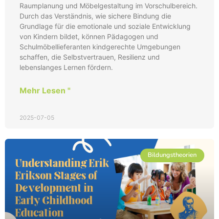
Raumplanung und Möbelgestaltung im Vorschulbereich.
Durch das Verständnis, wie sichere Bindung die
Grundlage für die emotionale und soziale Entwicklung
von Kindern bildet, können Pädagogen und
Schulmöbellieferanten kindgerechte Umgebungen
schaffen, die Selbstvertrauen, Resilienz und
lebenslanges Lernen fördern.
Mehr Lesen "
2025-07-05
Bildungstheorien