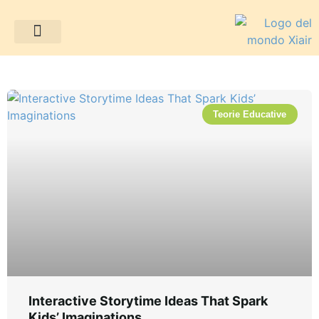
Teorie educative
Progetti dei clienti
Teorie Educative
Interactive Storytime Ideas That Spark
Kids’ Imaginations