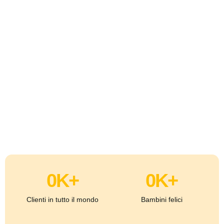
0
K+
0
K+
Clienti in tutto il mondo
Bambini felici