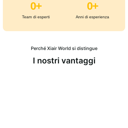
0
+
0
+
Team di esperti
Anni di esperienza
Perché Xiair World si distingue
I nostri vantaggi