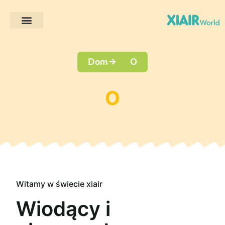
Projekty klientów
Dom
O
O
Witamy w świecie xiair
Wiodący i