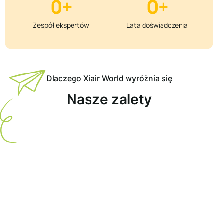
0
+
0
+
Zespół ekspertów
Lata doświadczenia
Dlaczego Xiair World wyróżnia się
Nasze zalety