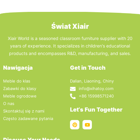
Świat Xiair
Xiair World is a seasoned classroom furniture supplier with 20
years of experience. It specializes in children's educational
products and encompasses R&D, manufacturing, and sales.
Nawigacja
Get in Touch
Meble do klas
Dalian, Liaoning, Chiny
Zabawki do klasy
info@xihatoy.com
Meble ogrodowe
+86 15998571240
O nas
Let‘s Fun Together
Skontaktuj się z nami
Często zadawane pytania
Discuss Your Needs