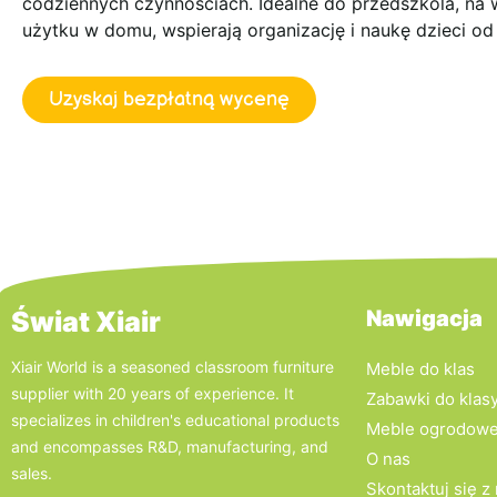
codziennych czynnościach. Idealne do przedszkola, na 
użytku w domu, wspierają organizację i naukę dzieci od
Uzyskaj bezpłatną wycenę
Świat Xiair
Nawigacja
Xiair World is a seasoned classroom furniture
Meble do klas
supplier with 20 years of experience. It
Zabawki do klas
specializes in children's educational products
Meble ogrodow
and encompasses R&D, manufacturing, and
O nas
sales.
Skontaktuj się z