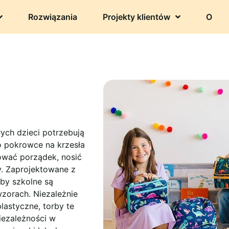
Rozwiązania
Projekty klientów
O
ych dzieci potrzebują
o pokrowce na krzesła
ować porządek, nosić
y. Zaprojektowane z
rby szkolne są
zorach. Niezależnie
lastyczne, torby te
iezależności w