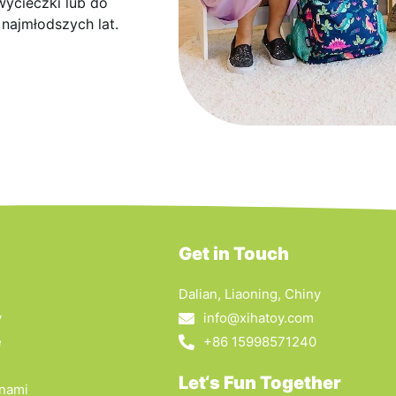
wycieczki lub do
 najmłodszych lat.
Get in Touch
Dalian, Liaoning, Chiny
y
info@xihatoy.com
e
+86 15998571240
Let‘s Fun Together
 nami