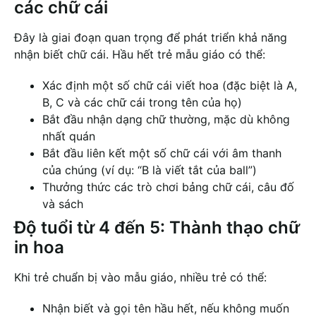
các chữ cái
Đây là giai đoạn quan trọng để phát triển khả năng
nhận biết chữ cái. Hầu hết trẻ mẫu giáo có thể:
Xác định một số chữ cái viết hoa (đặc biệt là A,
B, C và các chữ cái trong tên của họ)
Bắt đầu nhận dạng chữ thường, mặc dù không
nhất quán
Bắt đầu liên kết một số chữ cái với âm thanh
của chúng (ví dụ: “B là viết tắt của ball”)
Thưởng thức các trò chơi bảng chữ cái, câu đố
và sách
Độ tuổi từ 4 đến 5: Thành thạo chữ
in hoa
Khi trẻ chuẩn bị vào mẫu giáo, nhiều trẻ có thể:
Nhận biết và gọi tên hầu hết, nếu không muốn