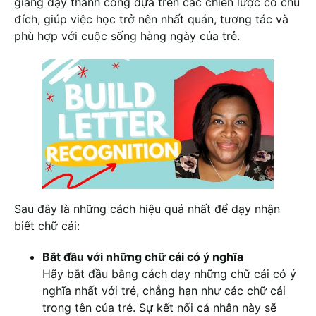
giảng dạy thành công dựa trên các chiến lược có chủ
đích, giúp việc học trở nên nhất quán, tương tác và
phù hợp với cuộc sống hàng ngày của trẻ.
Sau đây là những cách hiệu quả nhất để dạy nhận
biết chữ cái:
Bắt đầu với những chữ cái có ý nghĩa
Hãy bắt đầu bằng cách dạy những chữ cái có ý
nghĩa nhất với trẻ, chẳng hạn như các chữ cái
trong tên của trẻ. Sự kết nối cá nhân này sẽ