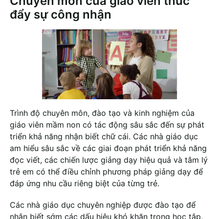
Chuyên môn của giáo viên thúc
đẩy sự công nhận
Trình độ chuyên môn, đào tạo và kinh nghiệm của
giáo viên mầm non có tác động sâu sắc đến sự phát
triển khả năng nhận biết chữ cái. Các nhà giáo dục
am hiểu sâu sắc về các giai đoạn phát triển khả năng
đọc viết, các chiến lược giảng dạy hiệu quả và tâm lý
trẻ em có thể điều chỉnh phương pháp giảng dạy để
đáp ứng nhu cầu riêng biệt của từng trẻ.
Các nhà giáo dục chuyên nghiệp được đào tạo để
nhận biết sớm các dấu hiệu khó khăn trong học tập,