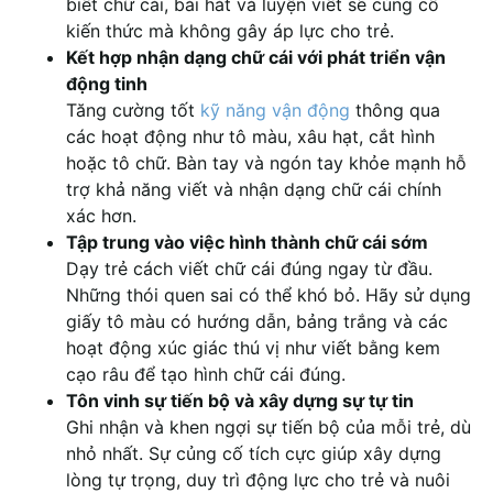
biết chữ cái, bài hát và luyện viết sẽ củng cố
kiến thức mà không gây áp lực cho trẻ.
Kết hợp nhận dạng chữ cái với phát triển vận
động tinh
Tăng cường tốt
kỹ năng vận động
thông qua
các hoạt động như tô màu, xâu hạt, cắt hình
hoặc tô chữ. Bàn tay và ngón tay khỏe mạnh hỗ
trợ khả năng viết và nhận dạng chữ cái chính
xác hơn.
Tập trung vào việc hình thành chữ cái sớm
Dạy trẻ cách viết chữ cái đúng ngay từ đầu.
Những thói quen sai có thể khó bỏ. Hãy sử dụng
giấy tô màu có hướng dẫn, bảng trắng và các
hoạt động xúc giác thú vị như viết bằng kem
cạo râu để tạo hình chữ cái đúng.
Tôn vinh sự tiến bộ và xây dựng sự tự tin
Ghi nhận và khen ngợi sự tiến bộ của mỗi trẻ, dù
nhỏ nhất. Sự củng cố tích cực giúp xây dựng
lòng tự trọng, duy trì động lực cho trẻ và nuôi