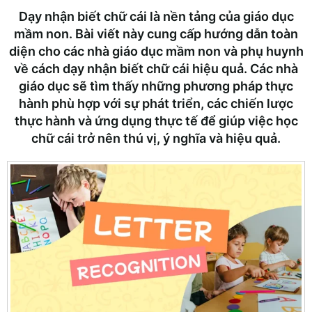
Dạy nhận biết chữ cái là nền tảng của giáo dục
mầm non. Bài viết này cung cấp hướng dẫn toàn
diện cho các nhà giáo dục mầm non và phụ huynh
về cách dạy nhận biết chữ cái hiệu quả. Các nhà
giáo dục sẽ tìm thấy những phương pháp thực
hành phù hợp với sự phát triển, các chiến lược
thực hành và ứng dụng thực tế để giúp việc học
chữ cái trở nên thú vị, ý nghĩa và hiệu quả.