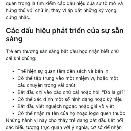
quan trọng là tìm kiếm các dấu hiệu của sự tò mò và
hứng thú với chữ in, thay vì áp đặt những kỳ vọng
cứng nhắc.
Các dấu hiệu phát triển của sự sẵn
sàng
Trẻ em thường sẵn sàng bắt đầu học nhận biết chữ
cái khi chúng:
Thể hiện sự quan tâm đến sách và bản in
Có thể tập trung vào một nhiệm vụ hoặc một
câu chuyện trong vài phút
Bắt đầu chỉ vào các chữ cái hoặc hỏi, "Đó là gì?"
Có thể xác định một số hình dạng hoặc ký hiệu
Bắt đầu viết nguệch ngoạc hoặc giả vờ viết
Có thể nhận ra tên của họ hoặc logo quen thuộc
Những hành vi này cho thấy trẻ đang bắt đầu kết nối
các biểu tượng trực quan với ý nghĩa, cơ sở để nhận