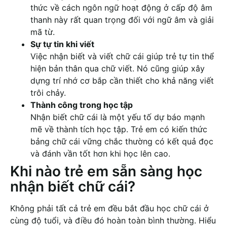
thức về cách ngôn ngữ hoạt động ở cấp độ âm
thanh này rất quan trọng đối với ngữ âm và giải
mã từ.
Sự tự tin khi viết
Việc nhận biết và viết chữ cái giúp trẻ tự tin thể
hiện bản thân qua chữ viết. Nó cũng giúp xây
dựng trí nhớ cơ bắp cần thiết cho khả năng viết
trôi chảy.
Thành công trong học tập
Nhận biết chữ cái là một yếu tố dự báo mạnh
mẽ về thành tích học tập. Trẻ em có kiến thức
bảng chữ cái vững chắc thường có kết quả đọc
và đánh vần tốt hơn khi học lên cao.
Khi nào trẻ em sẵn sàng học
nhận biết chữ cái?
Không phải tất cả trẻ em đều bắt đầu học chữ cái ở
cùng độ tuổi, và điều đó hoàn toàn bình thường. Hiểu