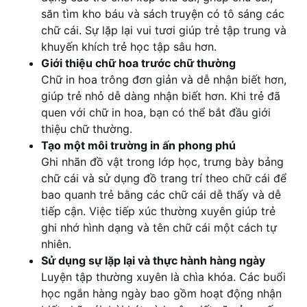
săn tìm kho báu và sách truyện có tô sáng các
chữ cái. Sự lặp lại vui tươi giúp trẻ tập trung và
khuyến khích trẻ học tập sâu hơn.
Giới thiệu chữ hoa trước chữ thường
Chữ in hoa trông đơn giản và dễ nhận biết hơn,
giúp trẻ nhỏ dễ dàng nhận biết hơn. Khi trẻ đã
quen với chữ in hoa, bạn có thể bắt đầu giới
thiệu chữ thường.
Tạo một môi trường in ấn phong phú
Ghi nhãn đồ vật trong lớp học, trưng bày bảng
chữ cái và sử dụng đồ trang trí theo chữ cái để
bao quanh trẻ bằng các chữ cái dễ thấy và dễ
tiếp cận. Việc tiếp xúc thường xuyên giúp trẻ
ghi nhớ hình dạng và tên chữ cái một cách tự
nhiên.
Sử dụng sự lặp lại và thực hành hàng ngày
Luyện tập thường xuyên là chìa khóa. Các buổi
học ngắn hàng ngày bao gồm hoạt động nhận