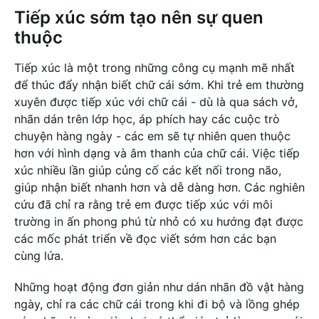
Tiếp xúc sớm tạo nên sự quen
thuộc
Tiếp xúc là một trong những công cụ mạnh mẽ nhất
để thúc đẩy nhận biết chữ cái sớm. Khi trẻ em thường
xuyên được tiếp xúc với chữ cái - dù là qua sách vở,
nhãn dán trên lớp học, áp phích hay các cuộc trò
chuyện hàng ngày - các em sẽ tự nhiên quen thuộc
hơn với hình dạng và âm thanh của chữ cái. Việc tiếp
xúc nhiều lần giúp củng cố các kết nối trong não,
giúp nhận biết nhanh hơn và dễ dàng hơn. Các nghiên
cứu đã chỉ ra rằng trẻ em được tiếp xúc với môi
trường in ấn phong phú từ nhỏ có xu hướng đạt được
các mốc phát triển về đọc viết sớm hơn các bạn
cùng lứa.
Những hoạt động đơn giản như dán nhãn đồ vật hàng
ngày, chỉ ra các chữ cái trong khi đi bộ và lồng ghép