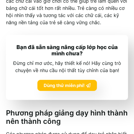
các chữ cái vào giờ chơi có thể giúp trẻ làm quen với
bảng chữ cái tốt hơn rất nhiều. Trẻ càng có nhiều cơ
hội nhìn thấy và tương tác với các chữ cái, các kỹ
năng nền tảng của trẻ sẽ càng vững chắc.
Bạn đã sẵn sàng nâng cấp lớp học của
mình chưa?
Đừng chỉ mơ ước, hãy thiết kế nó! Hãy cùng trò
chuyện về nhu cầu nội thất tùy chỉnh của bạn!
Dùng thử miễn phí!
Phương pháp giảng dạy hình thành
nên thành công
Các phương pháp được sử dụng để dạy trẻ nhận biết