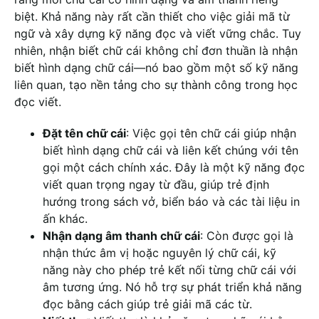
biệt. Khả năng này rất cần thiết cho việc giải mã từ
ngữ và xây dựng kỹ năng đọc và viết vững chắc. Tuy
nhiên, nhận biết chữ cái không chỉ đơn thuần là nhận
biết hình dạng chữ cái—nó bao gồm một số kỹ năng
liên quan, tạo nền tảng cho sự thành công trong học
đọc viết.
Đặt tên chữ cái
: Việc gọi tên chữ cái giúp nhận
biết hình dạng chữ cái và liên kết chúng với tên
gọi một cách chính xác. Đây là một kỹ năng đọc
viết quan trọng ngay từ đầu, giúp trẻ định
hướng trong sách vở, biển báo và các tài liệu in
ấn khác.
Nhận dạng âm thanh chữ cái
: Còn được gọi là
nhận thức âm vị hoặc nguyên lý chữ cái, kỹ
năng này cho phép trẻ kết nối từng chữ cái với
âm tương ứng. Nó hỗ trợ sự phát triển khả năng
đọc bằng cách giúp trẻ giải mã các từ.