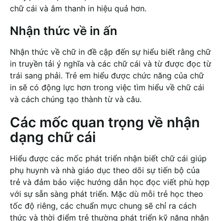
chữ cái và âm thanh in hiệu quả hơn.
Nhận thức về in ấn
Nhận thức về chữ in đề cập đến sự hiểu biết rằng chữ
in truyền tải ý nghĩa và các chữ cái và từ được đọc từ
trái sang phải. Trẻ em hiểu được chức năng của chữ
in sẽ có động lực hơn trong việc tìm hiểu về chữ cái
và cách chúng tạo thành từ và câu.
Các mốc quan trọng về nhận
dạng chữ cái
Hiểu được các mốc phát triển nhận biết chữ cái giúp
phụ huynh và nhà giáo dục theo dõi sự tiến bộ của
trẻ và đảm bảo việc hướng dẫn học đọc viết phù hợp
với sự sẵn sàng phát triển. Mặc dù mỗi trẻ học theo
tốc độ riêng, các chuẩn mực chung sẽ chỉ ra cách
thức và thời điểm trẻ thường phát triển kỹ năng nhận