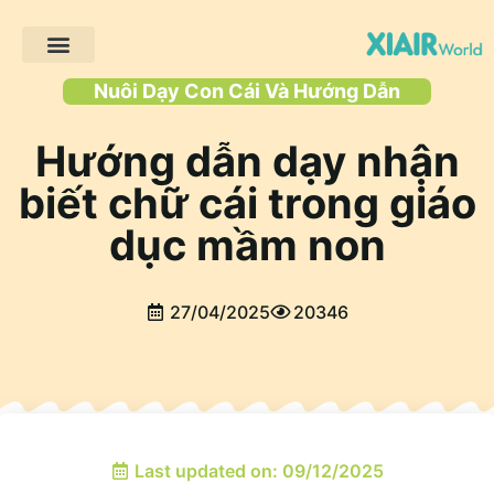
Trang chủ
Các sản phẩm
Giải pháp
Dự án khách hàng
Tài nguyên
Nuôi Dạy Con Cái Và Hướng Dẫn
Hướng dẫn dạy nhận
biết chữ cái trong giáo
dục mầm non
27/04/2025
20346
Last updated on: 09/12/2025