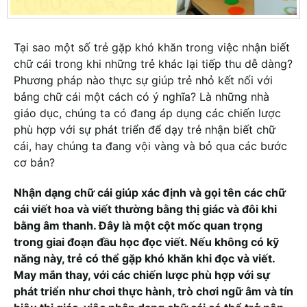
Tại sao một số trẻ gặp khó khăn trong việc nhận biết
chữ cái trong khi những trẻ khác lại tiếp thu dễ dàng?
Phương pháp nào thực sự giúp trẻ nhỏ kết nối với
bảng chữ cái một cách có ý nghĩa? Là những nhà
giáo dục, chúng ta có đang áp dụng các chiến lược
phù hợp với sự phát triển để dạy trẻ nhận biết chữ
cái, hay chúng ta đang vội vàng và bỏ qua các bước
cơ bản?
Nhận dạng chữ cái giúp xác định và gọi tên các chữ
cái viết hoa và viết thường bằng thị giác và đôi khi
bằng âm thanh. Đây là một cột mốc quan trọng
trong giai đoạn đầu học đọc viết. Nếu không có kỹ
năng này, trẻ có thể gặp khó khăn khi đọc và viết.
May mắn thay, với các chiến lược phù hợp với sự
phát triển như chơi thực hành, trò chơi ngữ âm và tín