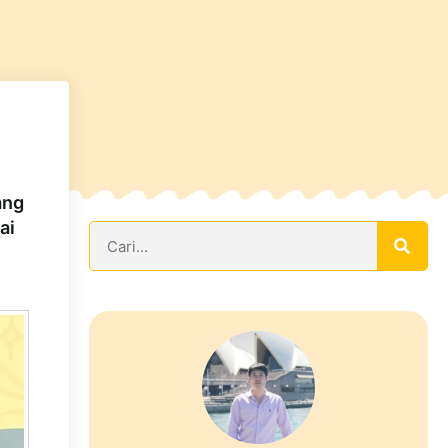
ang
ai