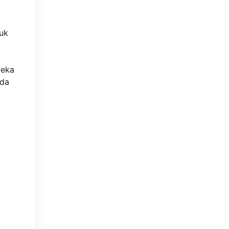
uk
reka
ada