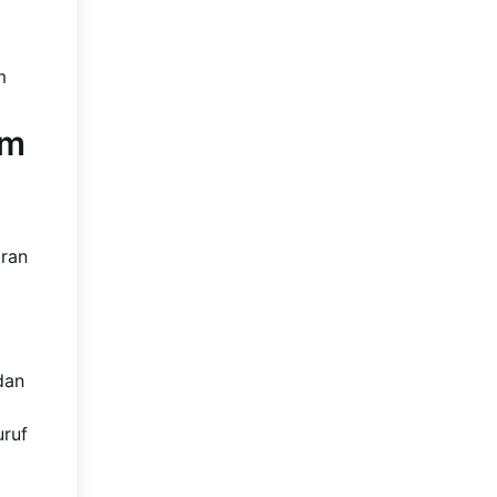
m
am
ran
dan
uruf