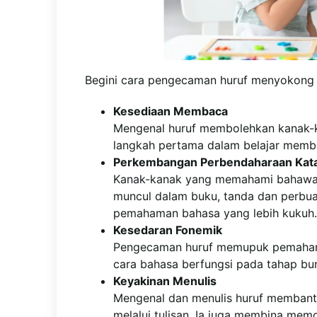
Begini cara pengecaman huruf menyokong
Kesediaan Membaca
Mengenal huruf membolehkan kanak-k
langkah pertama dalam belajar mem
Perkembangan Perbendaharaan Kat
Kanak-kanak yang memahami bahawa 
muncul dalam buku, tanda dan perbu
pemahaman bahasa yang lebih kukuh.
Kesedaran Fonemik
Pengecaman huruf memupuk pemahama
cara bahasa berfungsi pada tahap bu
Keyakinan Menulis
Mengenal dan menulis huruf membantu
melalui tulisan. Ia juga membina memo