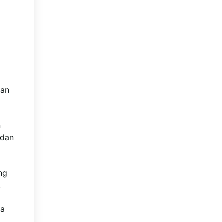
kan
n
 dan
ng
.
ka