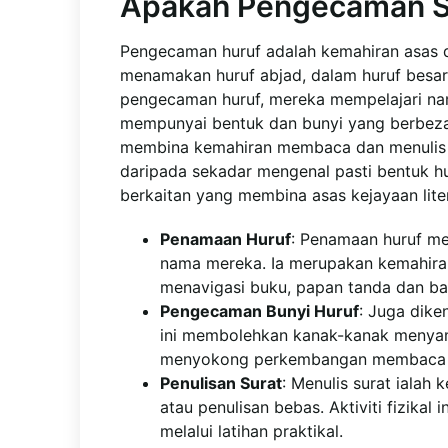
Apakah Pengecaman S
Pengecaman huruf adalah kemahiran asas da
menamakan huruf abjad, dalam huruf besa
pengecaman huruf, mereka mempelajari n
mempunyai bentuk dan bunyi yang berbeza
membina kemahiran membaca dan menulis 
daripada sekadar mengenal pasti bentuk 
berkaitan yang membina asas kejayaan liter
Penamaan Huruf
: Penamaan huruf me
nama mereka. Ia merupakan kemahiran
menavigasi buku, papan tanda dan bah
Pengecaman Bunyi Huruf
: Juga dike
ini membolehkan kanak-kanak menyam
menyokong perkembangan membaca d
Penulisan Surat
: Menulis surat ialah
atau penulisan bebas. Aktiviti fizik
melalui latihan praktikal.