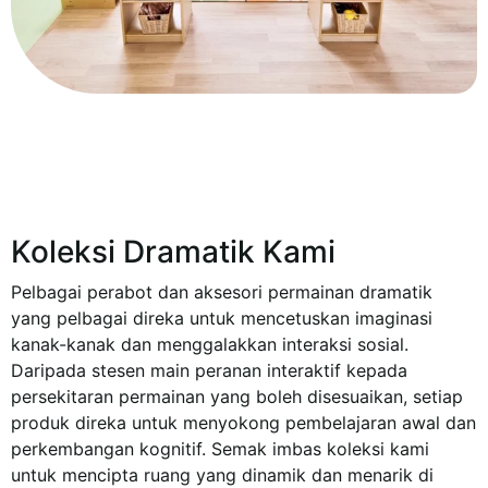
Koleksi Dramatik Kami
Pelbagai perabot dan aksesori permainan dramatik
yang pelbagai direka untuk mencetuskan imaginasi
kanak-kanak dan menggalakkan interaksi sosial.
Daripada stesen main peranan interaktif kepada
persekitaran permainan yang boleh disesuaikan, setiap
produk direka untuk menyokong pembelajaran awal dan
perkembangan kognitif. Semak imbas koleksi kami
untuk mencipta ruang yang dinamik dan menarik di