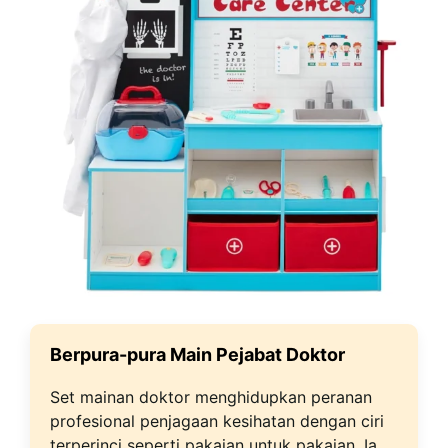
Berpura-pura Main Pejabat Doktor
Set mainan doktor menghidupkan peranan
profesional penjagaan kesihatan dengan ciri
terperinci seperti pakaian untuk pakaian. Ia