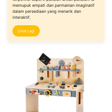
memupuk empati dan permainan imaginatif
dalam persediaan yang menarik dan
interaktif.
Lihat Lagi