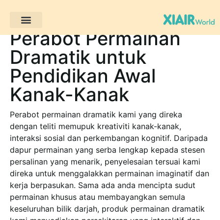
Perabot Permainan
Projek Pelanggan
Dramatik untuk
Pendidikan Awal
Kanak-Kanak
Perabot permainan dramatik kami yang direka
dengan teliti memupuk kreativiti kanak-kanak,
interaksi sosial dan perkembangan kognitif. Daripada
dapur permainan yang serba lengkap kepada stesen
persalinan yang menarik, penyelesaian tersuai kami
direka untuk menggalakkan permainan imaginatif dan
kerja berpasukan. Sama ada anda mencipta sudut
permainan khusus atau membayangkan semula
keseluruhan bilik darjah, produk permainan dramatik