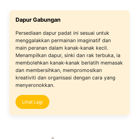
Dapur Gabungan
Persediaan dapur padat ini sesuai untuk
menggalakkan permainan imaginatif dan
main peranan dalam kanak-kanak kecil.
Menampilkan dapur, sinki dan rak terbuka, ia
membolehkan kanak-kanak berlatih memasak
dan membersihkan, mempromosikan
kreativiti dan organisasi dengan cara yang
menyeronokkan.
Lihat Lagi