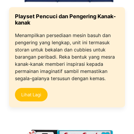
Playset Pencuci dan Pengering Kanak-
kanak
Menampilkan persediaan mesin basuh dan
pengering yang lengkap, unit ini termasuk
storan untuk bekalan dan cubbies untuk
barangan peribadi. Reka bentuk yang mesra
kanak-kanak memberi inspirasi kepada
permainan imaginatif sambil memastikan
segala-galanya tersusun dengan kemas.
Lihat Lagi