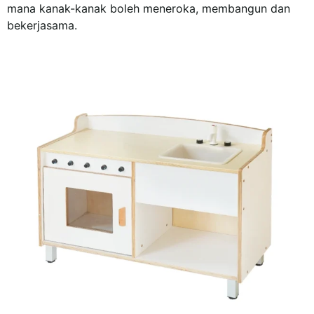
mana kanak-kanak boleh meneroka, membangun dan
bekerjasama.