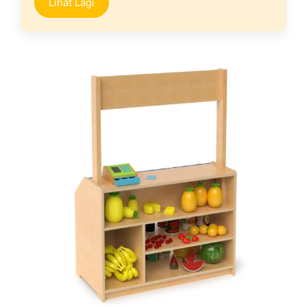
Lihat Lagi