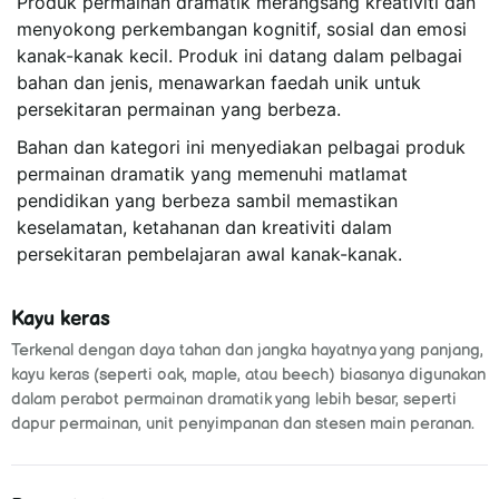
Produk permainan dramatik merangsang kreativiti dan
menyokong perkembangan kognitif, sosial dan emosi
kanak-kanak kecil. Produk ini datang dalam pelbagai
bahan dan jenis, menawarkan faedah unik untuk
persekitaran permainan yang berbeza.
Bahan dan kategori ini menyediakan pelbagai produk
permainan dramatik yang memenuhi matlamat
pendidikan yang berbeza sambil memastikan
keselamatan, ketahanan dan kreativiti dalam
persekitaran pembelajaran awal kanak-kanak.
Kayu keras
Terkenal dengan daya tahan dan jangka hayatnya yang panjang,
kayu keras (seperti oak, maple, atau beech) biasanya digunakan
dalam perabot permainan dramatik yang lebih besar, seperti
dapur permainan, unit penyimpanan dan stesen main peranan.