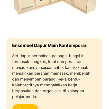
Ensembel Dapur Main Kontemporari
Set dapur permainan pelbagai fungsi ini
termasuk cangkuk, kubi dan peralatan,
menjadikannya sesuai untuk kanak-kanak
memainkan peranan memasak, membersih
dan menyimpan barang. Reka bentuk
kolaboratifnya menggalakkan kerja
berpasukan dan organisasi di kalangan
pelajar muda.