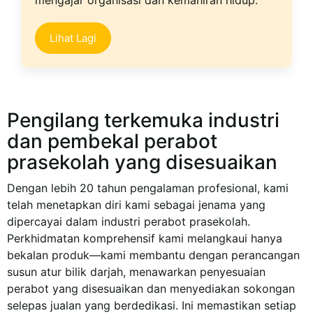
mengajar organisasi dan kemahiran hidup.
Lihat Lagi
Pengilang terkemuka industri
dan pembekal perabot
prasekolah yang disesuaikan
Dengan lebih 20 tahun pengalaman profesional, kami
telah menetapkan diri kami sebagai jenama yang
dipercayai dalam industri perabot prasekolah.
Perkhidmatan komprehensif kami melangkaui hanya
bekalan produk—kami membantu dengan perancangan
susun atur bilik darjah, menawarkan penyesuaian
perabot yang disesuaikan dan menyediakan sokongan
selepas jualan yang berdedikasi. Ini memastikan setiap