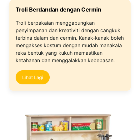
Troli Berdandan dengan Cermin
Troli berpakaian menggabungkan
penyimpanan dan kreativiti dengan cangkuk
terbina dalam dan cermin. Kanak-kanak boleh
mengakses kostum dengan mudah manakala
reka bentuk yang kukuh memastikan
ketahanan dan menggalakkan kebebasan.
Lihat Lagi