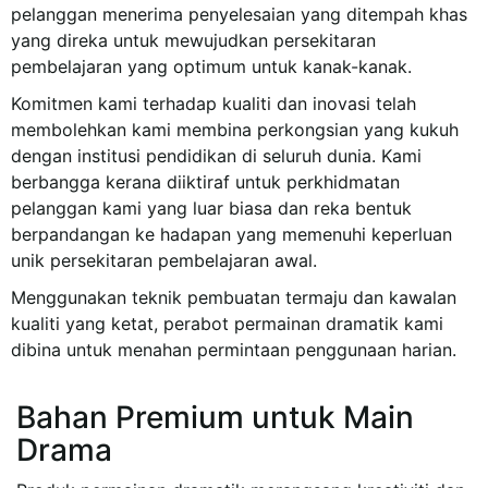
pelanggan menerima penyelesaian yang ditempah khas
yang direka untuk mewujudkan persekitaran
pembelajaran yang optimum untuk kanak-kanak.
Komitmen kami terhadap kualiti dan inovasi telah
membolehkan kami membina perkongsian yang kukuh
dengan institusi pendidikan di seluruh dunia. Kami
berbangga kerana diiktiraf untuk perkhidmatan
pelanggan kami yang luar biasa dan reka bentuk
berpandangan ke hadapan yang memenuhi keperluan
unik persekitaran pembelajaran awal.
Menggunakan teknik pembuatan termaju dan kawalan
kualiti yang ketat, perabot permainan dramatik kami
dibina untuk menahan permintaan penggunaan harian.
Bahan Premium untuk Main
Drama