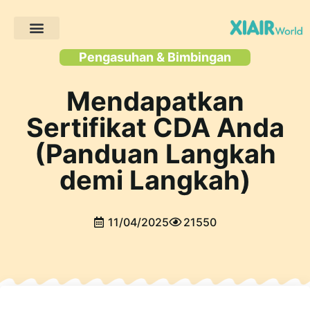
Proyek Klien
Sumber daya
Pengasuhan & Bimbingan
Mendapatkan
Sertifikat CDA Anda
(Panduan Langkah
demi Langkah)
11/04/2025
21550