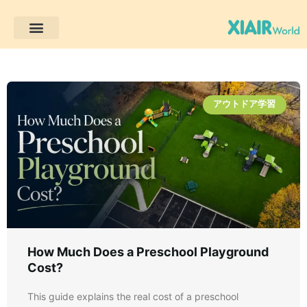
アウトドア学習
アウトドア学習
How Much Does a Preschool Playground
Cost?
This guide explains the real cost of a preschool