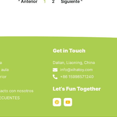
" Anterior
1
2
Siguiente "
n
Get in Touch
la
Dalian, Liaoning, China
 aula
info@xihatoy.com
rior
+86 15998571240
Let‘s Fun Together
acto con nosotros
ECUENTES