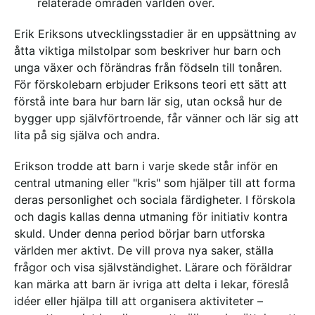
relaterade områden världen över.
Erik Eriksons utvecklingsstadier är en uppsättning av
åtta viktiga milstolpar som beskriver hur barn och
unga växer och förändras från födseln till tonåren.
För förskolebarn erbjuder Eriksons teori ett sätt att
förstå inte bara hur barn lär sig, utan också hur de
bygger upp självförtroende, får vänner och lär sig att
lita på sig själva och andra.
Erikson trodde att barn i varje skede står inför en
central utmaning eller "kris" som hjälper till att forma
deras personlighet och sociala färdigheter. I förskola
och dagis kallas denna utmaning för initiativ kontra
skuld. Under denna period börjar barn utforska
världen mer aktivt. De vill prova nya saker, ställa
frågor och visa självständighet. Lärare och föräldrar
kan märka att barn är ivriga att delta i lekar, föreslå
idéer eller hjälpa till att organisera aktiviteter –