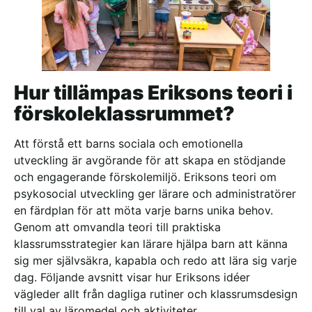
Hur tillämpas Eriksons teori i
förskoleklassrummet?
Att förstå ett barns sociala och emotionella
utveckling är avgörande för att skapa en stödjande
och engagerande förskolemiljö. Eriksons teori om
psykosocial utveckling ger lärare och administratörer
en färdplan för att möta varje barns unika behov.
Genom att omvandla teori till praktiska
klassrumsstrategier kan lärare hjälpa barn att känna
sig mer självsäkra, kapabla och redo att lära sig varje
dag. Följande avsnitt visar hur Eriksons idéer
vägleder allt från dagliga rutiner och klassrumsdesign
till val av läromedel och aktiviteter.