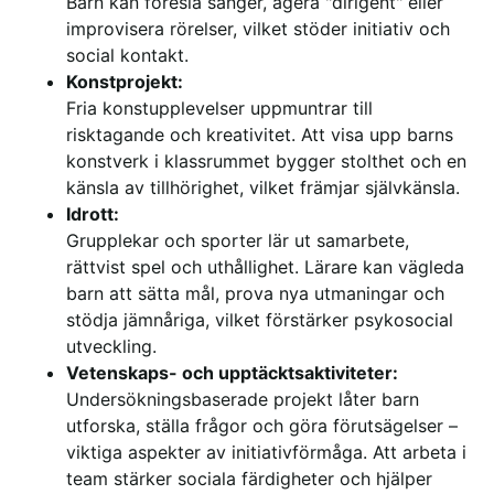
Barn kan föreslå sånger, agera "dirigent" eller
improvisera rörelser, vilket stöder initiativ och
social kontakt.
Konstprojekt:
Fria konstupplevelser uppmuntrar till
risktagande och kreativitet. Att visa upp barns
konstverk i klassrummet bygger stolthet och en
känsla av tillhörighet, vilket främjar självkänsla.
Idrott:
Grupplekar och sporter lär ut samarbete,
rättvist spel och uthållighet. Lärare kan vägleda
barn att sätta mål, prova nya utmaningar och
stödja jämnåriga, vilket förstärker psykosocial
utveckling.
Vetenskaps- och upptäcktsaktiviteter:
Undersökningsbaserade projekt låter barn
utforska, ställa frågor och göra förutsägelser –
viktiga aspekter av initiativförmåga. Att arbeta i
team stärker sociala färdigheter och hjälper