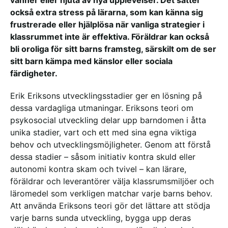
vänner eller njuta av nya upplevelser. Det sätter
också extra stress på lärarna, som kan känna sig
frustrerade eller hjälplösa när vanliga strategier i
klassrummet inte är effektiva. Föräldrar kan också
bli oroliga för sitt barns framsteg, särskilt om de ser
sitt barn kämpa med känslor eller sociala
färdigheter.
Erik Eriksons utvecklingsstadier ger en lösning på
dessa vardagliga utmaningar. Eriksons teori om
psykosocial utveckling delar upp barndomen i åtta
unika stadier, vart och ett med sina egna viktiga
behov och utvecklingsmöjligheter. Genom att förstå
dessa stadier – såsom initiativ kontra skuld eller
autonomi kontra skam och tvivel – kan lärare,
föräldrar och leverantörer välja klassrumsmiljöer och
läromedel som verkligen matchar varje barns behov.
Att använda Eriksons teori gör det lättare att stödja
varje barns sunda utveckling, bygga upp deras