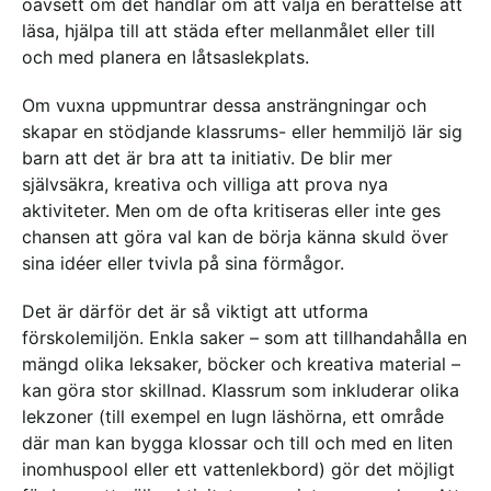
oavsett om det handlar om att välja en berättelse att
läsa, hjälpa till att städa efter mellanmålet eller till
och med planera en låtsaslekplats.
Om vuxna uppmuntrar dessa ansträngningar och
skapar en stödjande klassrums- eller hemmiljö lär sig
barn att det är bra att ta initiativ. De blir mer
självsäkra, kreativa och villiga att prova nya
aktiviteter. Men om de ofta kritiseras eller inte ges
chansen att göra val kan de börja känna skuld över
sina idéer eller tvivla på sina förmågor.
Det är därför det är så viktigt att utforma
förskolemiljön. Enkla saker – som att tillhandahålla en
mängd olika leksaker, böcker och kreativa material –
kan göra stor skillnad. Klassrum som inkluderar olika
lekzoner (till exempel en lugn läshörna, ett område
där man kan bygga klossar och till och med en liten
inomhuspool eller ett vattenlekbord) gör det möjligt