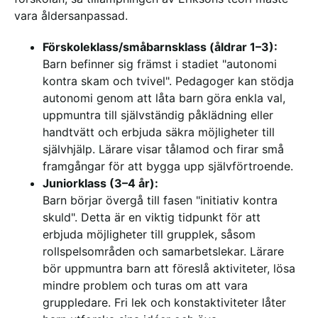
vara åldersanpassad.
Förskoleklass/småbarnsklass (åldrar 1–3):
Barn befinner sig främst i stadiet "autonomi
kontra skam och tvivel". Pedagoger kan stödja
autonomi genom att låta barn göra enkla val,
uppmuntra till självständig påklädning eller
handtvätt och erbjuda säkra möjligheter till
självhjälp. Lärare visar tålamod och firar små
framgångar för att bygga upp självförtroende.
Juniorklass (3–4 år):
Barn börjar övergå till fasen "initiativ kontra
skuld". Detta är en viktig tidpunkt för att
erbjuda möjligheter till grupplek, såsom
rollspelsområden och samarbetslekar. Lärare
bör uppmuntra barn att föreslå aktiviteter, lösa
mindre problem och turas om att vara
gruppledare. Fri lek och konstaktiviteter låter