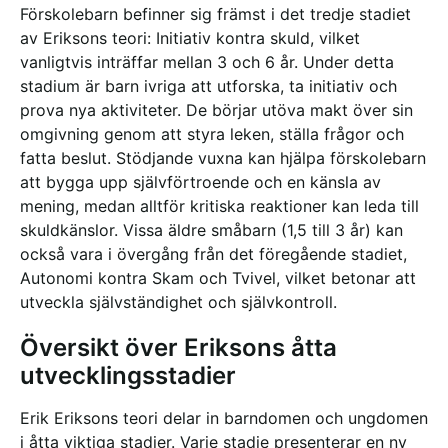
Förskolebarn befinner sig främst i det tredje stadiet
av Eriksons teori: Initiativ kontra skuld, vilket
vanligtvis inträffar mellan 3 och 6 år. Under detta
stadium är barn ivriga att utforska, ta initiativ och
prova nya aktiviteter. De börjar utöva makt över sin
omgivning genom att styra leken, ställa frågor och
fatta beslut. Stödjande vuxna kan hjälpa förskolebarn
att bygga upp självförtroende och en känsla av
mening, medan alltför kritiska reaktioner kan leda till
skuldkänslor. Vissa äldre småbarn (1,5 till 3 år) kan
också vara i övergång från det föregående stadiet,
Autonomi kontra Skam och Tvivel, vilket betonar att
utveckla självständighet och självkontroll.
Översikt över Eriksons åtta
utvecklingsstadier
Erik Eriksons teori delar in barndomen och ungdomen
i åtta viktiga stadier. Varje stadie presenterar en ny