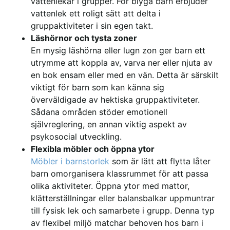
vattenlekar i grupper. För blyga barn erbjuder
vattenlek ett roligt sätt att delta i
gruppaktiviteter i sin egen takt.
Läshörnor och tysta zoner
En mysig läshörna eller lugn zon ger barn ett
utrymme att koppla av, varva ner eller njuta av
en bok ensam eller med en vän. Detta är särskilt
viktigt för barn som kan känna sig
överväldigade av hektiska gruppaktiviteter.
Sådana områden stöder emotionell
självreglering, en annan viktig aspekt av
psykosocial utveckling.
Flexibla möbler och öppna ytor
Möbler i barnstorlek
som är lätt att flytta låter
barn omorganisera klassrummet för att passa
olika aktiviteter. Öppna ytor med mattor,
klätterställningar eller balansbalkar uppmuntrar
till fysisk lek och samarbete i grupp. Denna typ
av flexibel miljö matchar behoven hos barn i