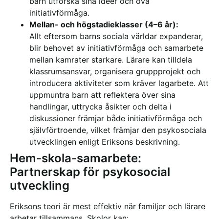
barn utforska sina idéer och öva
initiativförmåga.
Mellan- och högstadieklasser (4–6 år):
Allt eftersom barns sociala världar expanderar,
blir behovet av initiativförmåga och samarbete
mellan kamrater starkare. Lärare kan tilldela
klassrumsansvar, organisera gruppprojekt och
introducera aktiviteter som kräver lagarbete. Att
uppmuntra barn att reflektera över sina
handlingar, uttrycka åsikter och delta i
diskussioner främjar både initiativförmåga och
självförtroende, vilket främjar den psykosociala
utvecklingen enligt Eriksons beskrivning.
Hem-skola-samarbete:
Partnerskap för psykosocial
utveckling
Eriksons teori är mest effektiv när familjer och lärare
arbetar tillsammans. Skolor kan: