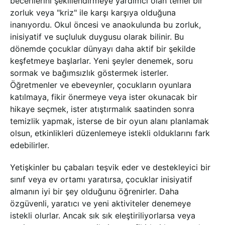
becerilerini şekillendirmeye yardımcı olan temel bir
zorluk veya "kriz" ile karşı karşıya olduğuna
inanıyordu. Okul öncesi ve anaokulunda bu zorluk,
inisiyatif ve suçluluk duygusu olarak bilinir. Bu
dönemde çocuklar dünyayı daha aktif bir şekilde
keşfetmeye başlarlar. Yeni şeyler denemek, soru
sormak ve bağımsızlık göstermek isterler.
Öğretmenler ve ebeveynler, çocukların oyunlara
katılmaya, fikir önermeye veya ister okunacak bir
hikaye seçmek, ister atıştırmalık saatinden sonra
temizlik yapmak, isterse de bir oyun alanı planlamak
olsun, etkinlikleri düzenlemeye istekli olduklarını fark
edebilirler.
Yetişkinler bu çabaları teşvik eder ve destekleyici bir
sınıf veya ev ortamı yaratırsa, çocuklar inisiyatif
almanın iyi bir şey olduğunu öğrenirler. Daha
özgüvenli, yaratıcı ve yeni aktiviteler denemeye
istekli olurlar. Ancak sık sık eleştiriliyorlarsa veya