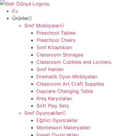
İçeriğe
atla
Ev
Ürünler
Sınıf Mobilyaları
Preschool Tables
Preschool Chairs
Sınıf Kitaplıkları
Classroom Storages
Classroom Cubbies and Lockers
Sınıf Halıları
Dramatik Oyun Mobilyaları
Classroom Art Craft Supplies
Daycare Changing Table
Kreş Karyolaları
Soft Play Sets
Sınıf Oyuncakları
Eğitici Oyuncaklar
Montessori Materyalleri
İnşaat Oyuncakları