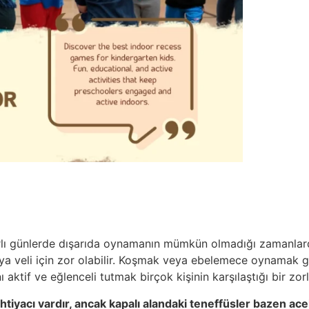
arlı günlerde dışarıda oynamanın mümkün olmadığı zamanlard
eya veli için zor olabilir. Koşmak veya ebelemece oynamak gi
tif ve eğlenceli tutmak birçok kişinin karşılaştığı bir zorl
yacı vardır, ancak kapalı alandaki teneffüsler bazen acel