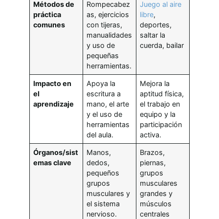
Métodos de
Rompecabez
Juego al aire
práctica
as, ejercicios
libre
,
comunes
con tijeras,
deportes,
manualidades
saltar la
y uso de
cuerda, bailar
pequeñas
herramientas.
Impacto en
Apoya la
Mejora la
el
escritura a
aptitud física,
aprendizaje
mano, el arte
el trabajo en
y el uso de
equipo y la
herramientas
participación
del aula.
activa.
Órganos/sist
Manos,
Brazos,
emas clave
dedos,
piernas,
pequeños
grupos
grupos
musculares
musculares y
grandes y
el sistema
músculos
nervioso.
centrales