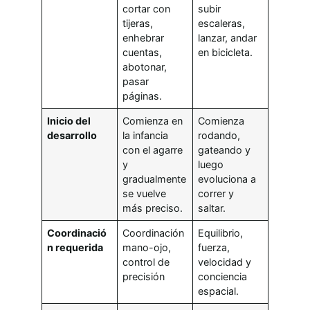
cortar con
subir
tijeras,
escaleras,
enhebrar
lanzar, andar
cuentas,
en bicicleta.
abotonar,
pasar
páginas.
Inicio del
Comienza en
Comienza
desarrollo
la infancia
rodando,
con el agarre
gateando y
y
luego
gradualmente
evoluciona a
se vuelve
correr y
más preciso.
saltar.
Coordinació
Coordinación
Equilibrio,
n requerida
mano-ojo,
fuerza,
control de
velocidad y
precisión
conciencia
espacial.