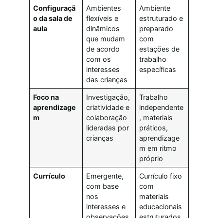
Configuraçã
Ambientes
Ambiente
o da sala de
flexíveis e
estruturado e
aula
dinâmicos
preparado
que mudam
com
de acordo
estações de
com os
trabalho
interesses
específicas
das crianças
Foco na
Investigação,
Trabalho
aprendizage
criatividade e
independente
m
colaboração
, materiais
lideradas por
práticos,
crianças
aprendizage
m em ritmo
próprio
Currículo
Emergente,
Currículo fixo
com base
com
nos
materiais
interesses e
educacionais
observações
estruturados