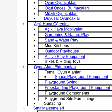
Oyun Oyuncakları
Okul Öncesi Bulmacaları
Müzik Oyuncakları
Duyusal Oyuncaklar
Açık Hava Öğrenimi
Açık Hava Mobilyaları
Gardening & Nature Play
Sand & Water Play
Mud Kitchens
Outdoor Playhouse
Active Play Equipment
Trikes & Riding Toys
Oyun Alanı Ekipmanları
Temalı Oyun Alanları
Space Playground Equipment
Playground Swing
Freestanding Playground Equipment
Playground Components
Playground Site Furnishings
Surfacing
Sınıf Malzemeleri