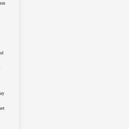
ion
l
of
p
lay
set