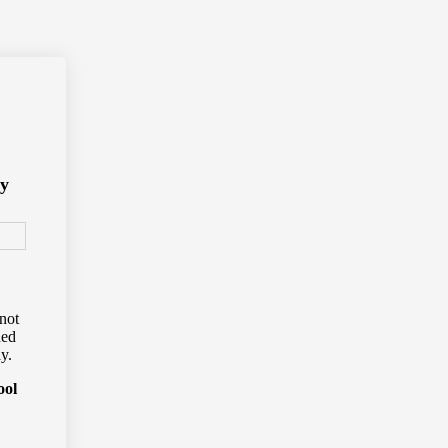
ry
not
ned
y.
ool