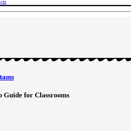
cts
rtamı
p Guide for Classrooms