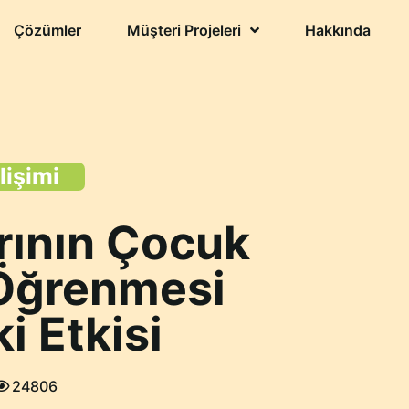
Çözümler
Müşteri Projeleri
Hakkında
işimi
ının Çocuk
 Öğrenmesi
i Etkisi
24806