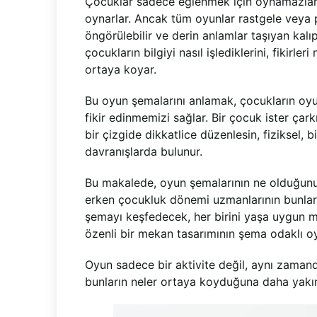
Çocuklar sadece eğlenmek için oynamazlar
oynarlar. Ancak tüm oyunlar rastgele veya 
öngörülebilir ve derin anlamlar taşıyan kalıp
çocukların bilgiyi nasıl işlediklerini, fikirleri
ortaya koyar.
Bu oyun şemalarını anlamak, çocukların oyu
fikir edinmemizi sağlar. Bir çocuk ister çark
bir çizgide dikkatlice düzenlesin, fiziksel, 
davranışlarda bulunur.
Bu makalede, oyun şemalarının ne olduğunu,
erken çocukluk dönemi uzmanlarının bunları
şemayı keşfedecek, her birini yaşa uygun mat
özenli bir mekan tasarımının şema odaklı oyu
Oyun sadece bir aktivite değil, aynı zamanda 
bunların neler ortaya koyduğuna daha yakı