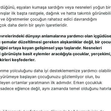
rdüğünü, eşyaları kumaşa sardığını veya nesneleri yoğun bir
nışlar ilk başta rastgele, dağınık ve hatta takıntılı görünebili
r ve öğretmenler çocuğun rahatsız edici davrandığını
ok daha derin bir şeyin işaretleridir.
evrelerindeki dünyayı anlamalarına yardımcı olan içgüdüse
u şemalar düzeltilmesi gereken alışkanlıklar değil, bir çoc
ini ortaya koyan gelişimsel yapı taşlarıdır. Nesneleri
örünüşte basit eylemler aracılığıyla çocuklar, yerçekimi,
kirleri keşfederler.
nme yolculuğunu daha iyi desteklememize yardımcı olabilir
ndi yürümeye başlayan çocuğunuzu gözlemliyor olun, bu
sleyen ortamlar yaratmanın ilk adımıdır. Erken çocukluk
adece eğlence değil, aynı zamanda temel olduğunu hatırlat