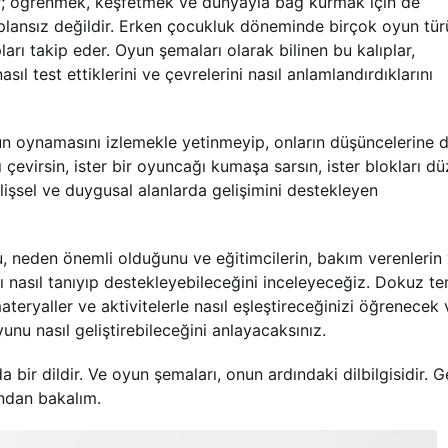
; öğrenmek, keşfetmek ve dünyayla bağ kurmak için de
plansız değildir. Erken çocukluk döneminde birçok oyun tür
ları takip eder. Oyun şemaları olarak bilinen bu kalıplar,
 nasıl test ettiklerini ve çevrelerini nasıl anlamlandırdıklarını
n oynamasını izlemekle yetinmeyip, onların düşüncelerine d
ı çevirsin, ister bir oyuncağı kumaşa sarsın, ister blokları dü
bilişsel ve duygusal alanlarda gelişimini destekleyen
 neden önemli olduğunu ve eğitimcilerin, bakım verenlerin
 nasıl tanıyıp destekleyebileceğini inceleyeceğiz. Dokuz te
eryaller ve aktivitelerle nasıl eşleştireceğinizi öğrenecek 
nu nasıl geliştirebileceğini anlayacaksınız.
bir dildir. Ve oyun şemaları, onun ardındaki dilbilgisidir. Ge
ndan bakalım.