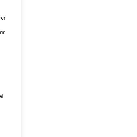
er.
rir
al