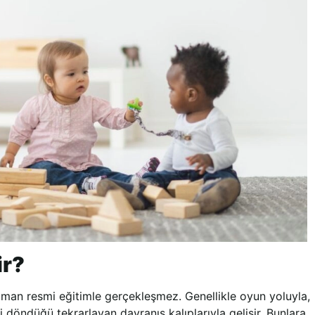
ir?
an resmi eğitimle gerçekleşmez. Genellikle oyun yoluyla,
i döndüğü tekrarlayan davranış kalıplarıyla gelişir. Bunlara