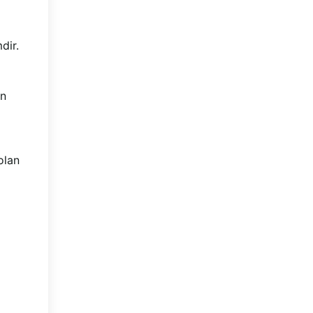
dir.
an
olan