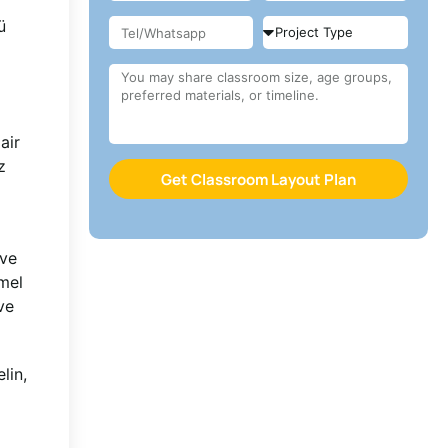
ü
air
z
Get Classroom Layout Plan
 ve
mel
ve
lin,