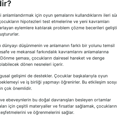
ir?
anlamlandırmak için oyun şemalarını kullandıklarını ileri sür
 çocukların hipotezleri test etmelerine ve yeni kavramları
arlayan eylemlere katılarak problem çözme becerileri gelişti
uştururlar.
 dünyayı düşünmenin ve anlamanın farklı bir yolunu temsil
esafe ve mekansal farkındalık kavramlarını anlamalarına
r. Dönme şeması, çocukların dairesel hareket ve denge
olabilecek dönen nesneleri içerir.
sal gelişimi de destekler. Çocuklar başkalarıyla oyun
beklemeyi ve iş birliği yapmayı öğrenirler. Bu etkileşim sosy
in çok önemlidir.
 ve ebeveynlerin bu doğal davranışları besleyen ortamlar
arı için çeşitli materyaller ve fırsatlar sağlamak, çocukların
keşfetmelerini ve öğrenmelerini sağlar.