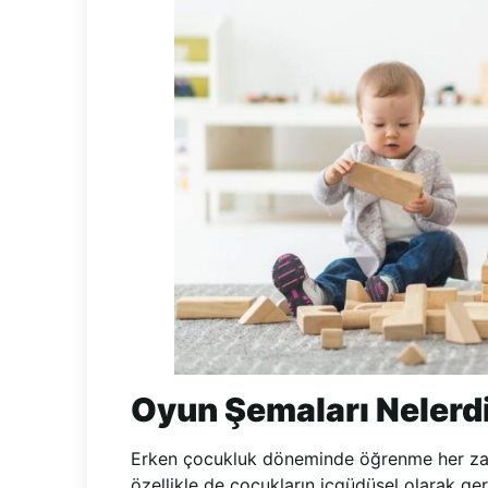
Oyun Şemaları Nelerd
Erken çocukluk döneminde öğrenme her zam
özellikle de çocukların içgüdüsel olarak ger