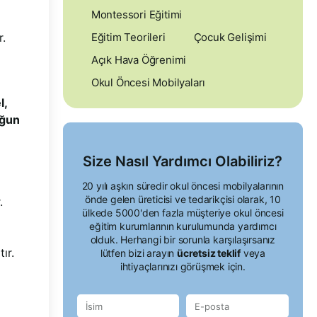
Montessori Eğitimi
Eğitim Teorileri
Çocuk Gelişimi
r.
Açık Hava Öğrenimi
Okul Öncesi Mobilyaları
l,
uğun
Size Nasıl Yardımcı Olabiliriz?
20 yılı aşkın süredir okul öncesi mobilyalarının
önde gelen üreticisi ve tedarikçisi olarak, 10
.
ülkede 5000'den fazla müşteriye okul öncesi
eğitim kurumlarının kurulumunda yardımcı
olduk. Herhangi bir sorunla karşılaşırsanız
ır.
lütfen bizi arayın
ücretsiz teklif
veya
ihtiyaçlarınızı görüşmek için.