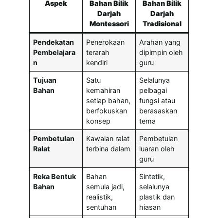
Aspek
Bahan Bilik
Bahan Bilik
Darjah
Darjah
Montessori
Tradisional
Pendekatan
Penerokaan
Arahan yang
Pembelajara
terarah
dipimpin oleh
n
kendiri
guru
Tujuan
Satu
Selalunya
Bahan
kemahiran
pelbagai
setiap bahan,
fungsi atau
berfokuskan
berasaskan
konsep
tema
Pembetulan
Kawalan ralat
Pembetulan
Ralat
terbina dalam
luaran oleh
guru
Reka Bentuk
Bahan
Sintetik,
Bahan
semula jadi,
selalunya
realistik,
plastik dan
sentuhan
hiasan