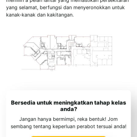
yang selamat, berfungsi dan menyeronokkan untuk
kanak-kanak dan kakitangan.
Bersedia untuk meningkatkan tahap kelas
anda?
Jangan hanya bermimpi, reka bentuk! Jom
sembang tentang keperluan perabot tersuai anda!