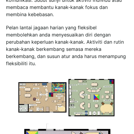
membaca membantu kanak-kanak fokus dan
membina kebebasan.
Pelan lantai jagaan harian yang fleksibel
membolehkan anda menyesuaikan diri dengan
perubahan keperluan kanak-kanak. Aktiviti dan rutin
kanak-kanak berkembang semasa mereka
berkembang, dan susun atur anda harus menampung
fleksibiliti itu.