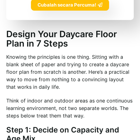
Cubalah secara Percuma!
Design Your Daycare Floor
Plan in 7 Steps
Knowing the principles is one thing. Sitting with a
blank sheet of paper and trying to create a daycare
floor plan from scratch is another. Here’s a practical
way to move from nothing to a convincing layout
that works in daily life.
Think of indoor and outdoor areas as one continuous
learning environment, not two separate worlds. The
steps below treat them that way.
Step 1: Decide on Capacity and
Age Mix