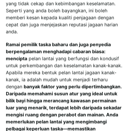
yang tidak cekap dan kebimbangan keselamatan.
Seperti yang anda boleh bayangkan, ini boleh
memberi kesan kepada kualiti penjagaan dengan
cepat dan juga menjejaskan reputasi jagaan harian
anda.
Ramai pemilik taska baharu dan juga penyedia
berpengalaman menghadapi cabaran biasa:
mencipta
pelan lantai yang berfungsi dan kondusif
untuk perkembangan dan keselamatan kanak-kanak.
Apabila mereka bentuk pelan lantai jagaan kanak-
kanak, ia adalah mudah untuk menjadi terharu
dengan
banyak faktor yang perlu dipertimbangkan.
Daripada memahami susun atur yang ideal untuk
bilik bayi hingga merancang kawasan permainan
luar yang menarik, terdapat lebih daripada sekadar
mengisi ruang dengan perabot dan mainan. Anda
memerlukan pelan lantai yang mengimbangi
pelbagai keperluan taska—memastikan