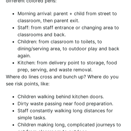
different colored pens:
Morning arrival: parent + child from street to
classroom, then parent exit.
Staff: from staff entrance or changing area to
classrooms and back.
Children: from classroom to toilets, to
dining/serving area, to outdoor play and back
again.
Kitchen: from delivery point to storage, food
prep, serving, and waste removal.
Where do lines cross and bunch up? Where do you
see risk points, like:
Children walking behind kitchen doors.
Dirty waste passing near food preparation.
Staff constantly walking long distances for
simple tasks.
Children making long, complicated journeys to