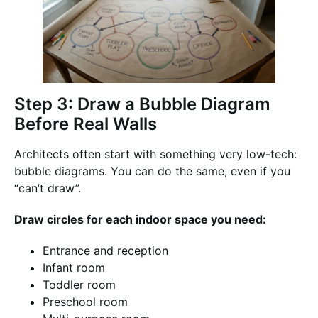
Step 3: Draw a Bubble Diagram
Before Real Walls
Architects often start with something very low-tech:
bubble diagrams. You can do the same, even if you
“can’t draw”.
Draw circles for each indoor space you need:
Entrance and reception
Infant room
Toddler room
Preschool room