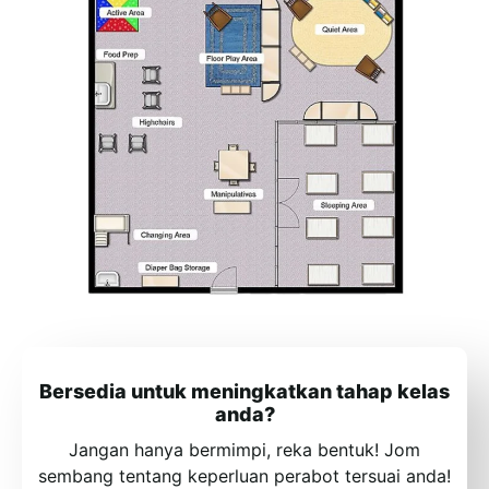
Bersedia untuk meningkatkan tahap kelas
anda?
Jangan hanya bermimpi, reka bentuk! Jom
sembang tentang keperluan perabot tersuai anda!