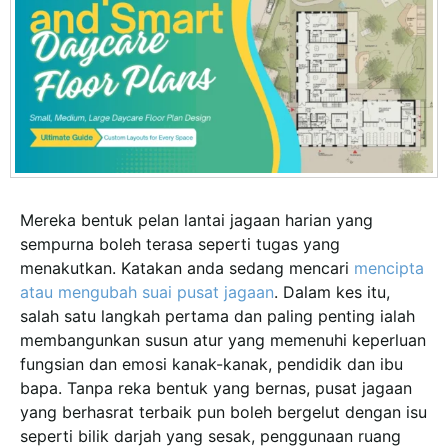
Mereka bentuk pelan lantai jagaan harian yang
sempurna boleh terasa seperti tugas yang
menakutkan. Katakan anda sedang mencari
mencipta
atau mengubah suai pusat jagaan
. Dalam kes itu,
salah satu langkah pertama dan paling penting ialah
membangunkan susun atur yang memenuhi keperluan
fungsian dan emosi kanak-kanak, pendidik dan ibu
bapa. Tanpa reka bentuk yang bernas, pusat jagaan
yang berhasrat terbaik pun boleh bergelut dengan isu
seperti bilik darjah yang sesak, penggunaan ruang