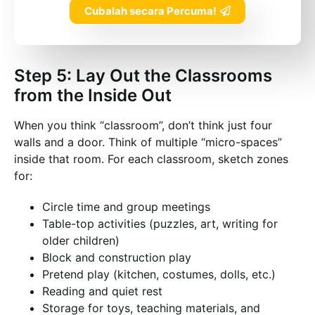
Cubalah secara Percuma!
Step 5: Lay Out the Classrooms
from the Inside Out
When you think “classroom”, don’t think just four
walls and a door. Think of multiple “micro-spaces”
inside that room. For each classroom, sketch zones
for:
Circle time and group meetings
Table-top activities (puzzles, art, writing for
older children)
Block and construction play
Pretend play (kitchen, costumes, dolls, etc.)
Reading and quiet rest
Storage for toys, teaching materials, and